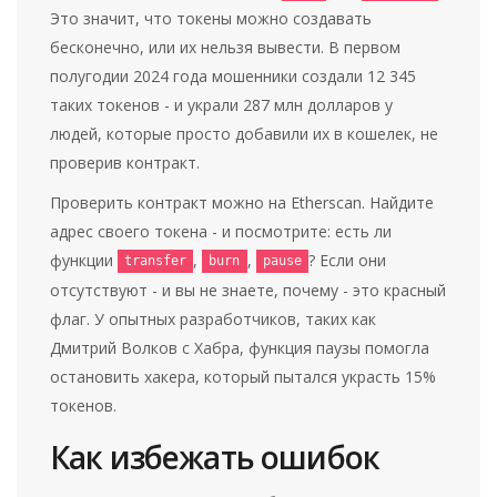
Это значит, что токены можно создавать
бесконечно, или их нельзя вывести. В первом
полугодии 2024 года мошенники создали 12 345
таких токенов - и украли 287 млн долларов у
людей, которые просто добавили их в кошелек, не
проверив контракт.
Проверить контракт можно на Etherscan. Найдите
адрес своего токена - и посмотрите: есть ли
функции
,
,
? Если они
transfer
burn
pause
отсутствуют - и вы не знаете, почему - это красный
флаг. У опытных разработчиков, таких как
Дмитрий Волков с Хабра, функция паузы помогла
остановить хакера, который пытался украсть 15%
токенов.
Как избежать ошибок