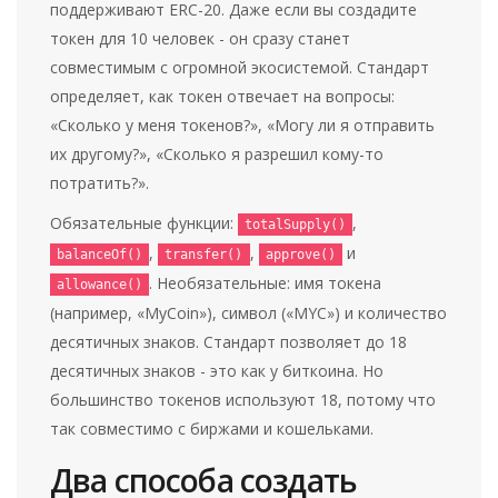
поддерживают ERC-20. Даже если вы создадите
токен для 10 человек - он сразу станет
совместимым с огромной экосистемой. Стандарт
определяет, как токен отвечает на вопросы:
«Сколько у меня токенов?», «Могу ли я отправить
их другому?», «Сколько я разрешил кому-то
потратить?».
Обязательные функции:
,
totalSupply()
,
,
и
balanceOf()
transfer()
approve()
. Необязательные: имя токена
allowance()
(например, «MyCoin»), символ («MYC») и количество
десятичных знаков. Стандарт позволяет до 18
десятичных знаков - это как у биткоина. Но
большинство токенов используют 18, потому что
так совместимо с биржами и кошельками.
Два способа создать