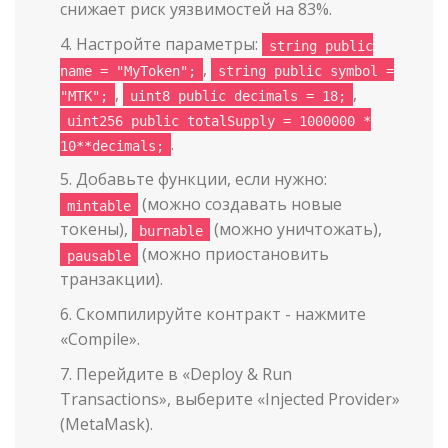
снижает риск уязвимостей на 83%.
Настройте параметры:
string public
,
name = "MyToken";
string public symbol =
,
,
"MTK";
uint8 public decimals = 18;
uint256 public totalSupply = 1000000 *
.
10**decimals;
Добавьте функции, если нужно:
(можно создавать новые
mintable
токены),
(можно уничтожать),
burnable
(можно приостановить
pausable
транзакции).
Скомпилируйте контракт - нажмите
«Compile».
Перейдите в «Deploy & Run
Transactions», выберите «Injected Provider»
(MetaMask).