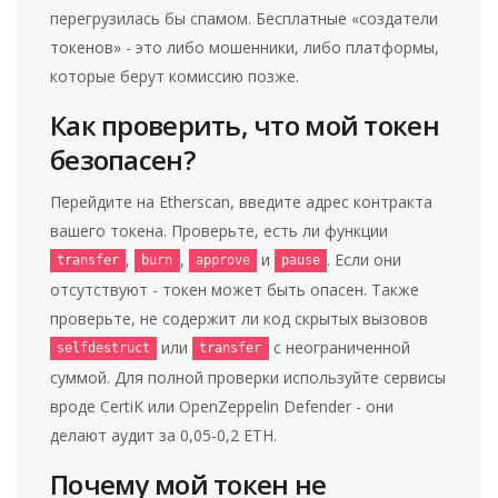
перегрузилась бы спамом. Бесплатные «создатели
токенов» - это либо мошенники, либо платформы,
которые берут комиссию позже.
Как проверить, что мой токен
безопасен?
Перейдите на Etherscan, введите адрес контракта
вашего токена. Проверьте, есть ли функции
,
,
и
. Если они
transfer
burn
approve
pause
отсутствуют - токен может быть опасен. Также
проверьте, не содержит ли код скрытых вызовов
или
с неограниченной
selfdestruct
transfer
суммой. Для полной проверки используйте сервисы
вроде CertiK или OpenZeppelin Defender - они
делают аудит за 0,05-0,2 ETH.
Почему мой токен не