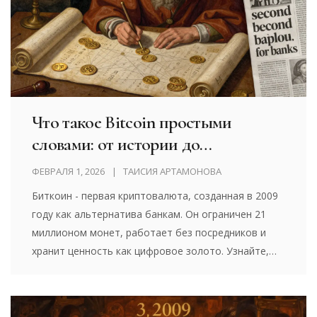
Что такое Bitcoin простыми
словами: от истории до
современности
ФЕВРАЛЯ 1, 2026
ТАИСИЯ АРТАМОНОВА
Биткоин - первая криптовалюта, созданная в 2009
году как альтернатива банкам. Он ограничен 21
миллионом монет, работает без посредников и
хранит ценность как цифровое золото. Узнайте,
как он работает, почему дорожает и почему его
используют инвесторы, а не для покупок.