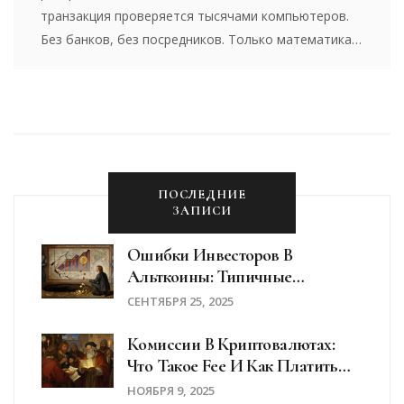
транзакция проверяется тысячами компьютеров.
Без банков, без посредников. Только математика и
согласие сети.
ПОСЛЕДНИЕ
ЗАПИСИ
Ошибки Инвесторов В
Альткоины: Типичные
Просчеты И Как Их Избежать В
СЕНТЯБРЯ 25, 2025
2025 Году
Комиссии В Криптовалютах:
Что Такое Fee И Как Платить
Меньше
НОЯБРЯ 9, 2025