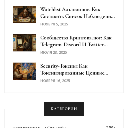
Watchlist Альткоинов: Как
Составить Список Наблюдения
Для Эффективного
НОЯБРЯ 5, 2025
Инвестирования
Сообщества Криптовалют: Как
Telegram, Discord И Twitter
Помогают Новичкам
ИЮЛЯ 23, 2025
Разобраться В Крипторынке
Security-Токены: Как
Токенизированные Ценные
Бумаги Меняют Инвестиции На
НОЯБРЯ 16, 2025
Блокчейне
КАТЕГОРИИ
(159)