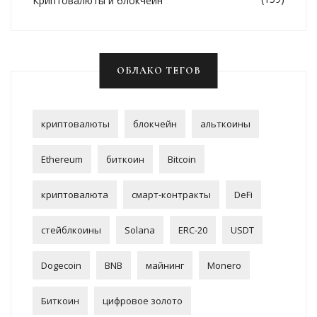
Криптовалюты и блокчейн
ОБЛАКО ТЕГОВ
криптовалюты
блокчейн
альткоины
Ethereum
биткоин
Bitcoin
криптовалюта
смарт-контракты
DeFi
стейблкоины
Solana
ERC-20
USDT
Dogecoin
BNB
майнинг
Monero
Биткоин
цифровое золото