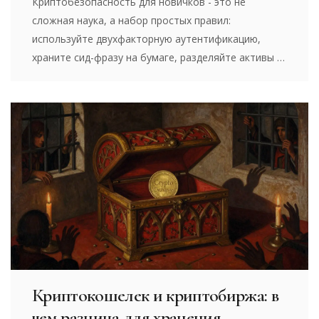
Криптобезопасность для новичков - это не
сложная наука, а набор простых правил:
используйте двухфакторную аутентификацию,
храните сид-фразу на бумаге, разделяйте активы и
избегайте биржевых кошельков для
долгосрочного хранения. Эти шаги спасут ваши
средства.
Криптокошелек и криптобиржа: в
чем разница для хранения