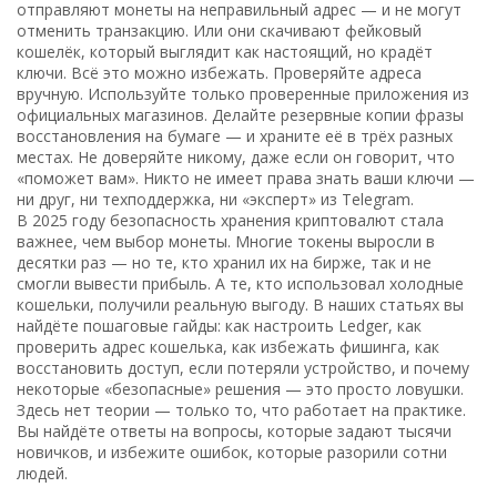
отправляют монеты на неправильный адрес — и не могут
отменить транзакцию. Или они скачивают фейковый
кошелёк, который выглядит как настоящий, но крадёт
ключи. Всё это можно избежать. Проверяйте адреса
вручную. Используйте только проверенные приложения из
официальных магазинов. Делайте резервные копии фразы
восстановления на бумаге — и храните её в трёх разных
местах. Не доверяйте никому, даже если он говорит, что
«поможет вам». Никто не имеет права знать ваши ключи —
ни друг, ни техподдержка, ни «эксперт» из Telegram.
В 2025 году безопасность хранения криптовалют стала
важнее, чем выбор монеты. Многие токены выросли в
десятки раз — но те, кто хранил их на бирже, так и не
смогли вывести прибыль. А те, кто использовал холодные
кошельки, получили реальную выгоду. В наших статьях вы
найдёте пошаговые гайды: как настроить Ledger, как
проверить адрес кошелька, как избежать фишинга, как
восстановить доступ, если потеряли устройство, и почему
некоторые «безопасные» решения — это просто ловушки.
Здесь нет теории — только то, что работает на практике.
Вы найдёте ответы на вопросы, которые задают тысячи
новичков, и избежите ошибок, которые разорили сотни
людей.