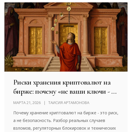
Риски хранения криптовалют на
бирже: почему «не ваши ключи - не
ваши монеты»
МАРТА 21, 2026
ТАИСИЯ АРТАМОНОВА
Почему хранение криптовалют на бирже - это риск,
а не безопасность. Разбор реальных случаев
взломов, регуляторных блокировок и технических