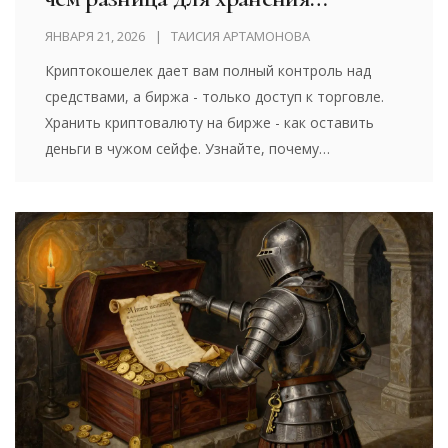
криптовалют
ЯНВАРЯ 21, 2026
ТАИСИЯ АРТАМОНОВА
Криптокошелек дает вам полный контроль над
средствами, а биржа - только доступ к торговле.
Хранить криптовалюту на бирже - как оставить
деньги в чужом сейфе. Узнайте, почему
аппаратные кошельки безопаснее и как правильно
хранить активы.