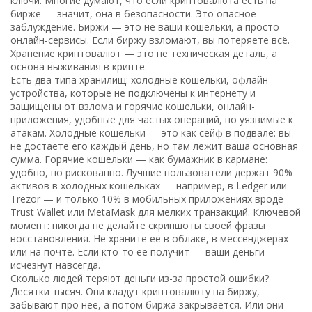
ключи
. Многие думают, что если криптовалюта есть на
бирже — значит, она в безопасности. Это опасное
заблуждение. Биржи — это не ваши кошельки, а просто
онлайн-сервисы. Если биржу взломают, вы потеряете всё.
Хранение криптовалют — это не техническая деталь, а
основа выживания в крипте.
Есть два типа хранилищ:
холодные кошельки
,
офлайн-
устройства, которые не подключены к интернету и
защищены от взлома
и
горячие кошельки
,
онлайн-
приложения, удобные для частых операций, но уязвимые к
атакам
. Холодные кошельки — это как сейф в подвале: вы
не достаёте его каждый день, но там лежит ваша основная
сумма. Горячие кошельки — как бумажник в кармане:
удобно, но рискованно. Лучшие пользователи держат 90%
активов в холодных кошельках — например, в Ledger или
Trezor — и только 10% в мобильных приложениях вроде
Trust Wallet или MetaMask для мелких транзакций. Ключевой
момент: никогда не делайте скриншоты своей фразы
восстановления. Не храните её в облаке, в мессенджерах
или на почте. Если кто-то её получит — ваши деньги
исчезнут навсегда.
Сколько людей теряют деньги из-за простой ошибки?
Десятки тысяч. Они кладут криптовалюту на биржу,
забывают про неё, а потом биржа закрывается. Или они