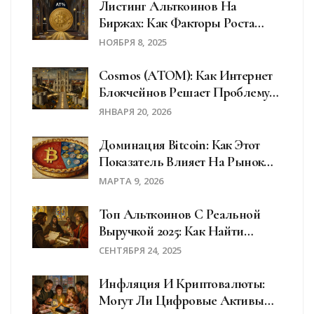
Листинг Альткоинов На
Биржах: Как Факторы Роста
Цены Токена Зависят От
НОЯБРЯ 8, 2025
Биткоина И Регуляторов
Cosmos (ATOM): Как Интернет
Блокчейнов Решает Проблему
Изоляции Криптовалют
ЯНВАРЯ 20, 2026
Доминация Bitcoin: Как Этот
Показатель Влияет На Рынок
Альткоинов
МАРТА 9, 2026
Топ Альткоинов С Реальной
Выручкой 2025: Как Найти
Прибыльные Токены Вместо
СЕНТЯБРЯ 24, 2025
Мемкоинов
Инфляция И Криптовалюты:
Могут Ли Цифровые Активы