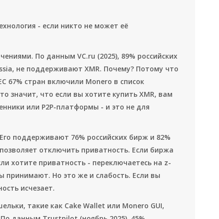
хнология - если никто не может её
ениями. По данным VC.ru (2025), 89% российских
Russia, не поддерживают XMR. Почему? Потому что
ЕС 67% стран включили Monero в список
о значит, что если вы хотите купить XMR, вам
нники или P2P-платформы - и это не для
 Его поддерживают 76% российских бирж и 82%
 позволяет отключить приватность. Если биржа
Если хотите приватность - переключаетесь на z-
ы принимают. Но это же и слабость. Если вы
ость исчезает.
льки, такие как Cake Wallet или Monero GUI,
о данным Trustpilot (ноябрь 2025), 45%