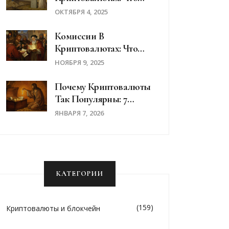
Это Значит На
ОКТЯБРЯ 4, 2025
Практике
Комиссии В
Криптовалютах: Что
Такое Fee И Как
НОЯБРЯ 9, 2025
Платить Меньше
Почему Криптовалюты
Так Популярны: 7
Причин Роста Интереса
ЯНВАРЯ 7, 2026
КАТЕГОРИИ
(159)
Криптовалюты и блокчейн