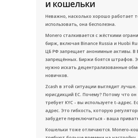
и кошельки
Неважно, насколько хорошо работает те
использовать, она бесполезна.
Monero сталкивается с жёсткими огранич
бирж, включая Binance Russia и Huobi 
ЦБ РФ запрещает анонимные активы. В 
запрещённых. Биржи боятся штрафов. Эт
нужно искать децентрализованные обме
новичков.
Zcash в этой ситуации выглядит лучше.
юрисдикций ЕС. Почему? Потому что он
требует KYC - вы используете t-адрес. 
адрес. Это гибкость, которую регулятор
забудете переключиться - ваша приватн
Кошельки тоже отличаются. Monero-коше
требуют больше времени на настройку. П