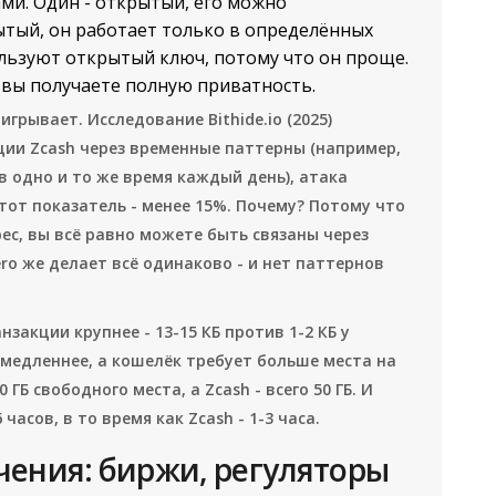
ами. Один - открытый, его можно
ытый, он работает только в определённых
льзуют открытый ключ, потому что он проще.
 вы получаете полную приватность.
грывает. Исследование Bithide.io (2025)
ции Zcash через временные паттерны (например,
в одно и то же время каждый день), атака
этот показатель - менее 15%. Почему? Потому что
рес, вы всё равно можете быть связаны через
ro же делает всё одинаково - и нет паттернов
закции крупнее - 13-15 КБ против 1-2 КБ у
ь медленнее, а кошелёк требует больше места на
ГБ свободного места, а Zcash - всего 50 ГБ. И
асов, в то время как Zcash - 1-3 часа.
чения: биржи, регуляторы