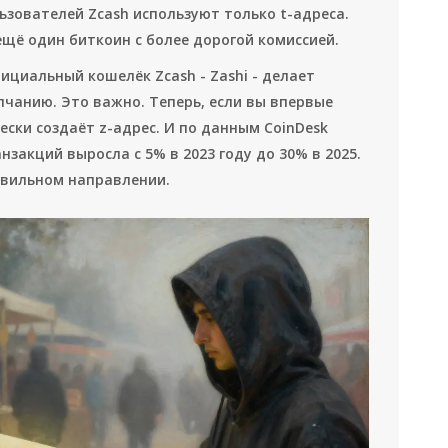
льзователей Zcash используют только t-адреса.
 ещё один биткоин с более дорогой комиссией.
фициальный кошелёк Zcash - Zashi - делает
лчанию. Это важно. Теперь, если вы впервые
ски создаёт z-адрес. И по данным CoinDesk
ранзакций выросла с 5% в 2023 году до 30% в 2025.
авильном направлении.