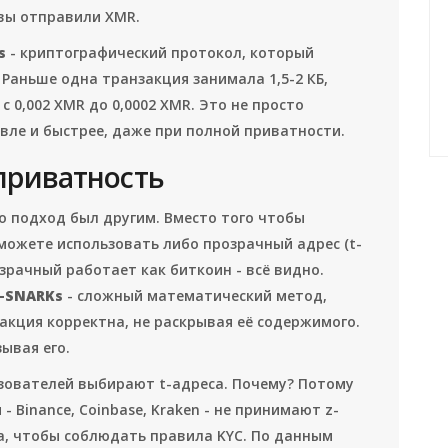
 вы отправили XMR.
s
- криптографический протокол, который
 Раньше одна транзакция занимала 1,5-2 КБ,
а с 0,002 XMR до 0,0002 XMR. Это не просто
вле и быстрее, даже при полной приватности.
приватность
его подход был другим. Вместо того чтобы
 можете использовать либо прозрачный адрес (t-
зрачный работает как биткоин - всё видно.
k-SNARKs
- сложный математический метод,
акция корректна, не раскрывая её содержимого.
зывая его.
зователей выбирают t-адреса. Почему? Потому
 Binance, Coinbase, Kraken - не принимают z-
а, чтобы соблюдать правила KYC. По данным