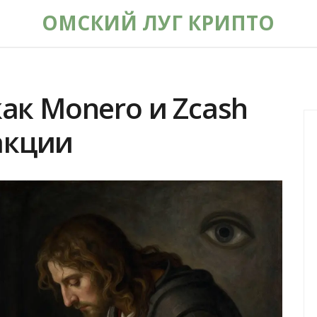
ОМСКИЙ ЛУГ КРИПТО
как Monero и Zcash
акции