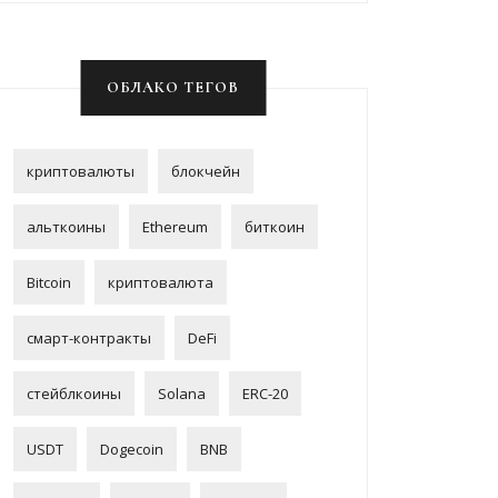
ОБЛАКО ТЕГОВ
криптовалюты
блокчейн
альткоины
Ethereum
биткоин
Bitcoin
криптовалюта
смарт-контракты
DeFi
стейблкоины
Solana
ERC-20
USDT
Dogecoin
BNB