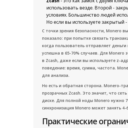
Zcash
- это как замок с двумя ключ
использовать везде. Второй - закр
условиях. Большинство людей испо
Но если вы используете закрытый -
С точки зрения безопасности, Monero выи
показало: при попытке связать транзак
когда пользователь отправляет деньги 
успешна в 65-70% случаев. Для Monero 
в Zcash, даже если вы используете z-ад
поведение: время, сумма, частота. Mone
для анализа.
Но есть и обратная сторона. Monero-тран
прозрачных Zcash. Это значит, что сет
диске. Для полной ноды Monero нужно 70 
синхронизация Monero может занять 4-6 ч
Практические ограни