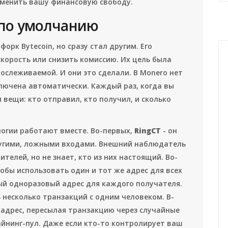
зменить вашу финансовую свободу.
 по умолчанию
форк Bytecoin, но сразу стал другим. Его
корость или снизить комиссию. Их цель была
ослеживаемой. И они это сделали. В Monero нет
лючена автоматически. Каждый раз, когда вы
 вещи: кто отправил, кто получил, и сколько
логии работают вместе. Во-первых,
RingCT
- он
ругими, ложными входами. Внешний наблюдатель
телей, но не знает, кто из них настоящий. Во-
тобы использовать один и тот же адрес для всех
ый одноразовый адрес для каждого получателя.
ь несколько транзакций с одним человеком. В-
-адрес, пересылая транзакцию через случайные
айнинг-пул. Даже если кто-то контролирует ваш