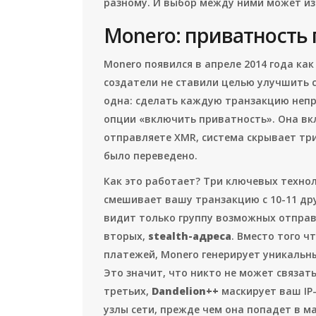
разному. И выбор между ними может и
Monero: приватность
Monero появился в апреле 2014 года как 
создатели не ставили целью улучшить с
одна: сделать каждую транзакцию непр
опции «включить приватность». Она вк
отправляете XMR, система скрывает три
было переведено.
Как это работает? Три ключевых техно
смешивает вашу транзакцию с 10-11 д
видит только группу возможных отправи
вторых,
stealth-адреса
. Вместо того ч
платежей, Monero генерирует уникальн
Это значит, что никто не может связат
третьих,
Dandelion++
маскирует ваш IP
узлы сети, прежде чем она попадет в м