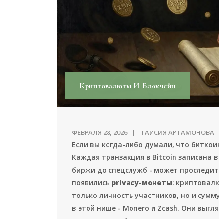
Криптовалюты И Блокчейн
ФЕВРАЛЯ 28, 2026
ТАИСИЯ АРТАМОНОВА
Если вы когда-либо думали, что биткои
Каждая транзакция в Bitcoin записана в
биржи до спецслужб - может проследить
появились
privacy-монеты
: криптовал
только личность участников, но и сумму
в этой нише - Monero и Zcash. Они выг