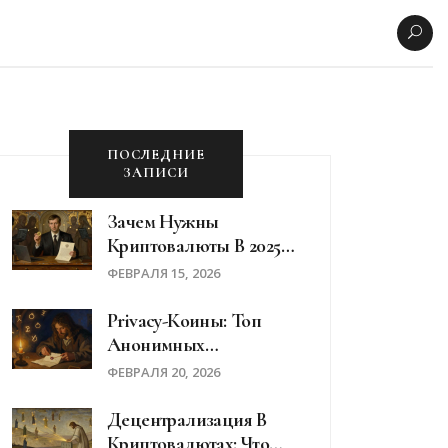
ПОСЛЕДНИЕ
ЗАПИСИ
Зачем Нужны
Криптовалюты В 2025
Году: Реальные
ФЕВРАЛЯ 15, 2026
Сценарии
Использования В
Privacy-Коины: Топ
России
Анонимных
Криптовалют 2025 Года
ФЕВРАЛЯ 20, 2026
Децентрализация В
Криптовалютах: Что