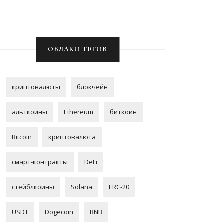
ОБЛАКО ТЕГОВ
криптовалюты
блокчейн
альткоины
Ethereum
биткоин
Bitcoin
криптовалюта
смарт-контракты
DeFi
стейблкоины
Solana
ERC-20
USDT
Dogecoin
BNB