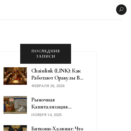
ПОСЛЕДНИЕ
ЗАПИСИ
Chainlink (LINK): Как
Работают Оракулы В
Блокчейне - Простыми
ФЕВРАЛЯ 26, 2026
Словами
Рыночная
Капитализация
Криптовалют: Как
НОЯБРЯ 14, 2025
Читать Рейтинги
CoinMarketCap
Биткоин-Халвинг: Что