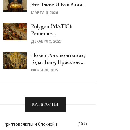
Это Такое И Как Влияет
На Цену В 2026 Году
МАРТА 6, 2026
Polygon (MATIC):
Решение
Масштабируемости
ДЕКАБРЯ 9, 2025
Для Ethereum
Новые Альткоины 2025
Года: Топ-5 Проектов С
Реальным
ИЮЛЯ 28, 2025
Потенциалом
КАТЕГОРИИ
(159)
Криптовалюты и блокчейн