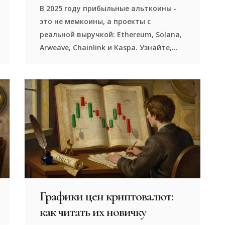
мемкоинов
В 2025 году прибыльные альткоины -
это не мемкоины, а проекты с
реальной выручкой: Ethereum, Solana,
Arweave, Chainlink и Kaspa. Узнайте,
как их находить, что проверять и на
какие риски не закрывать глаза.
Графики цен криптовалют:
как читать их новичку