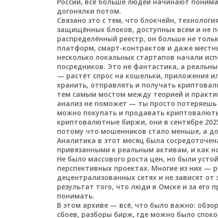
России, всё больше людей начинают понимат
догонялки потом.
Связано это с тем, что
блокчейн
,
технология
защищённых блоков, доступных всем и не 
распределённый реестр
, он больше не толь
платформ, смарт-контрактов и даже местны
несколько локальных стартапов начали исп
посредников. Это не фантастика, а реальны
— растёт спрос на
кошельки
,
приложения ил
хранить, отправлять и получать криптова
тем самым мостом между теорией и практи
анализ не поможет — ты просто потеряешь 
можно покупать и продавать криптовалюты
криптовалютные биржи
, они в сентябре 2
потому что мошенников стало меньше, а д
Аналитика в этот месяц была сосредоточена
привязанными к реальным активам, и как н
Не было массового роста цен, но были усто
перспективных проектах. Многие из них — 
децентрализованных сетях и не зависят от 
результат того, что люди в Омске и за его 
понимать.
В этом архиве — всё, что было важно: обз
сбоев, разборы бирж, где можно было спок