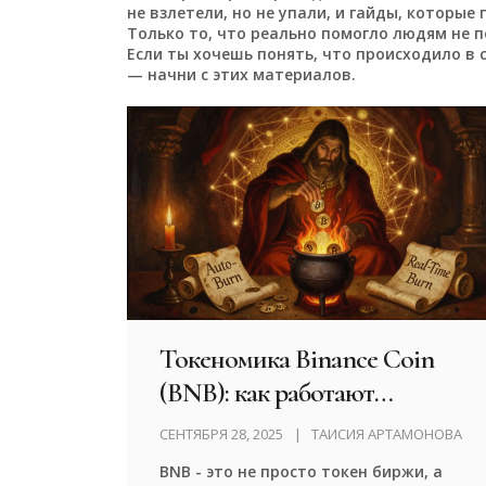
не взлетели, но не упали, и гайды, которые
Только то, что реально помогло людям не п
Если ты хочешь понять, что происходило в 
— начни с этих материалов.
Токеномика Binance Coin
(BNB): как работают
сжигания, утилита и какие
СЕНТЯБРЯ 28, 2025
ТАИСИЯ АРТАМОНОВА
риски у держателей
BNB - это не просто токен биржи, а