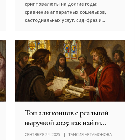
криптовалюты на долгие годы:
сравнение аппаратных кошельков,
кастодиальных услуг, сид-фраз и
лучших практик. Безопасность - не
опция, а обязательство.
Топ альткоинов с реальной
выручкой 2025: как найти
прибыльные токены вместо
СЕНТЯБРЯ 24, 2025
ТАИСИЯ АРТАМОНОВА