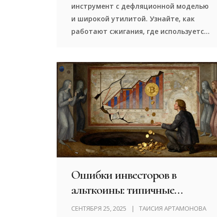
инструмент с дефляционной моделью
и широкой утилитой. Узнайте, как
работают сжигания, где используется
BNB и почему его держатели рискуют
больше, чем думают.
Ошибки инвесторов в
альткоины: типичные
просчеты и как их избежать в
СЕНТЯБРЯ 25, 2025
ТАИСИЯ АРТАМОНОВА