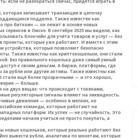
ь: если не разобраться сейчас, придётся играть в
, которая записывает транзакции в цепочку
поддающихся подделке
. Также известен как
ко про биткоин — он лежит в основе новых
х сервисов в Омске.
В сентябре 2025 мы видели, как
ользовать блокчейн для учёта товаров и услуг — без
е проекты, которые уже работают. И вместе с этим
и устройства, которые позволяют безопасно
люты
. Также известны как
криптокошельки
, они стали
кой.
Без правильного кошелька даже самый умный
доступ к своим деньгам. А
биржи
,
платформы, где
 за рубли или другие активы
. Также известны как
025 стали ещё более прозрачными — и это хорошо,
оверия — больше.
 на двух вещах: что происходит с токенами,
овые регуляторные сигналы влияют на ликвидность.
йчивые движения — особенно в мелких, но
российские команды, которые работают на
западных платформ. Их успех — не случайность. Это
пределами начали учиться не просто покупать, а
оры новых кошельков, которые реально работают без
ойно вывести рубли, аналитика по монетам, которые