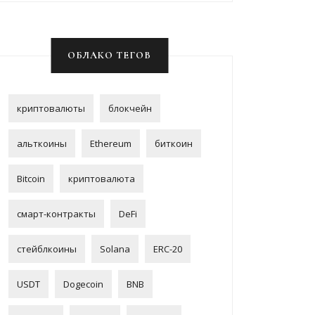
ОБЛАКО ТЕГОВ
криптовалюты
блокчейн
альткоины
Ethereum
биткоин
Bitcoin
криптовалюта
смарт-контракты
DeFi
стейблкоины
Solana
ERC-20
USDT
Dogecoin
BNB