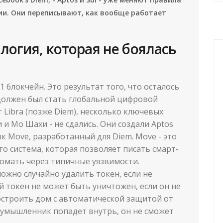
ции. Они переписывают, как вообще работает
ология, которая не боялась
-1 блокчейн. Это результат того, что осталось
 должен был стать глобальной цифровой
т Libra (позже Diem), несколько ключевых
и Мо Шахи - не сдались. Они создали Aptos
зык Move, разработанный для Diem. Move - это
о система, которая позволяет писать смарт-
омать через типичные уязвимости.
 можно случайно удалить токен, если не
ой токен не может быть уничтожен, если он не
остроить дом с автоматической защитой от
лоумышленник попадет внутрь, он не сможет