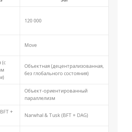
120 000
Move
 (с
Объектная (децентрализованная,
ым
без глобального состояния)
м)
Объект-ориентированный
параллелизм
(BFT +
Narwhal & Tusk (BFT + DAG)