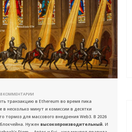
8 КОММЕНТАРИИ
ить транзакцию в Ethereum во время пика
е в несколько минут и комиссии в десятки
то тормоз для массового внедрения Web3. В 2026
 блокчейна. Нужен
высокопроизводительный
. И
ebook’s Diem, - Aptos и Sui - уже меняют правила