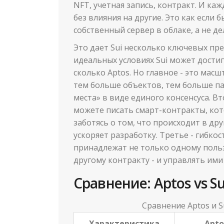
NFT, учетная запись, контракт. И к
без влияния на другие. Это как если
собственный сервер в облаке, а не д
Это дает Sui несколько ключевых пре
идеальных условиях Sui может достига
сколько Aptos. Но главное - это мас
тем больше объектов, тем больше па
места» в виде единого консенсуса. Вт
можете писать смарт-контракты, ко
заботясь о том, что происходит в дру
ускоряет разработку. Третье - гибко
принадлежат не только одному польз
другому контракту - и управлять ими
Сравнение: Aptos vs S
Сравнение Aptos и S
Характеристика
Apto