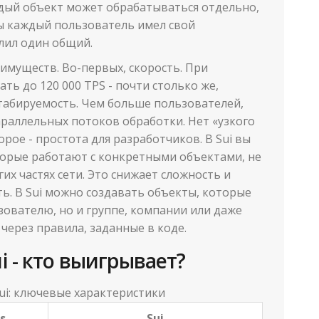
аждый объект может обрабатываться отдельно,
 бы каждый пользователь имел свой
елил один общий.
имуществ. Во-первых, скорость. При
ть до 120 000 TPS - почти столько же,
штабируемость. Чем больше пользователей,
раллельных потоков обработки. Нет «узкого
орое - простота для разработчиков. В Sui вы
торые работают с конкретными объектами, не
гих частях сети. Это снижает сложность и
сть. В Sui можно создавать объекты, которые
ователю, но и группе, компании или даже
 через правила, заданные в коде.
ui - кто выигрывает?
ui: ключевые характеристики
s
Sui