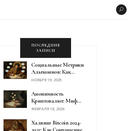
ПОСЛЕДНИЕ
ЗАПИСИ
Социальные Метрики
Альткоинов: Как
Анализировать
НОЯБРЯ 19, 2025
Активность В Twitter И
Discord Для Принятия
Анонимность
Решений
Криптовалют: Миф
Или Реальность В 2026
ФЕВРАЛЯ 18, 2026
Году
Халвинг Bitcoin 2024-
2025: Как Сокращение