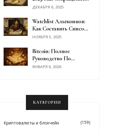
Награды Майнеров
ДЕКАБРЯ 6, 2025
Изменило Цену BTC
Watchlist Альткоинов:
Как Составить Список
Наблюдения Для
НОЯБРЯ 5, 2025
Эффективного
Инвестирования
Bitcoin: Полное
Руководство По
Первой Криптовалюте
ЯНВАРЯ 6, 2026
В Мире
КАТЕГОРИИ
(159)
Криптовалюты и блокчейн