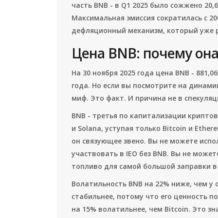
часть BNB - в Q1 2025 было сожжено 20,
Максимальная эмиссия сократилась с 200
дефляционный механизм, который уже р
Цена BNB: почему она 
На 30 ноября 2025 года цена BNB - 881,0
года. Но если вы посмотрите на динамику
миф. Это факт. И причина не в спекуляци
BNB - третья по капитализации криптов
и Solana, уступая только Bitcoin и Ethe
он связующее звено. Вы не можете испо
участвовать в IEO без BNB. Вы не может
топливо для самой большой заправки в м
Волатильность BNB на 22% ниже, чем у 
стабильнее, потому что его ценность п
на 15% волатильнее, чем Bitcoin. Это з