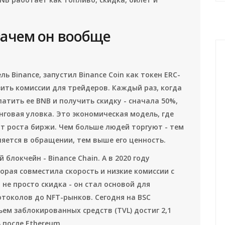
зачем он вообще
ль Binance, запустил Binance Coin как токен ERC-
зить комиссии для трейдеров. Каждый раз, когда
латить ее BNB и получить скидку - сначала 50%,
нговая уловка. Это экономическая модель, где
т роста биржи. Чем больше людей торгуют - тем
яется в обращении, тем выше его ценность.
 блокчейн - Binance Chain. А в 2020 году
торая совместила скорость и низкие комиссии с
не просто скидка - он стал основой для
отоколов до NFT-рынков. Сегодня на BSC
ъем заблокированных средств (TVL) достиг 2,1
 после Ethereum.