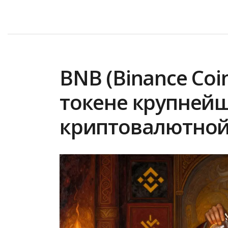
BNB (Binance Coi
токене крупней
криптовалютно