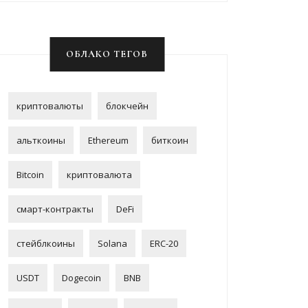
ОБЛАКО ТЕГОВ
криптовалюты
блокчейн
альткоины
Ethereum
биткоин
Bitcoin
криптовалюта
смарт-контракты
DeFi
стейблкоины
Solana
ERC-20
USDT
Dogecoin
BNB