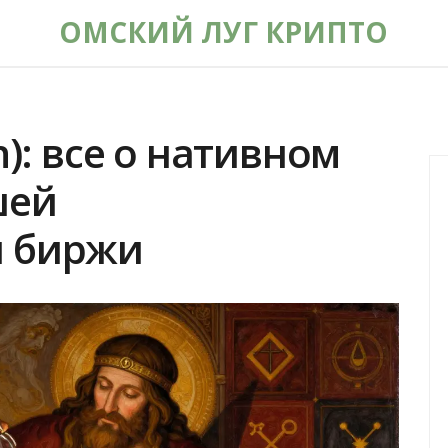
ОМСКИЙ ЛУГ КРИПТО
n): все о нативном
шей
й биржи