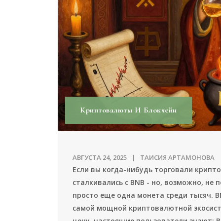
Криптовалюты И Блокчейн
АВГУСТА 24, 2025
ТАИСИЯ АРТАМОНОВА
Если вы когда-нибудь торговали криптов
сталкивались с BNB - но, возможно, не 
просто еще одна монета среди тысяч. B
самой мощной криптовалютной экосисте
цену, настоящие пользователи знают: B