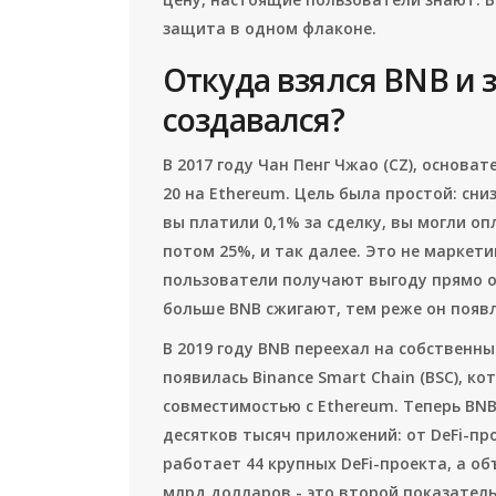
защита в одном флаконе.
Откуда взялся BNB и 
создавался?
В 2017 году Чан Пенг Чжао (CZ), основате
20 на Ethereum. Цель была простой: сни
вы платили 0,1% за сделку, вы могли оп
потом 25%, и так далее. Это не маркети
пользователи получают выгоду прямо о
больше BNB сжигают, тем реже он появл
В 2019 году BNB переехал на собственный
появилась Binance Smart Chain (BSC), ко
совместимостью с Ethereum. Теперь BNB 
десятков тысяч приложений: от DeFi-пр
работает 44 крупных DeFi-проекта, а об
млрд долларов - это второй показатель