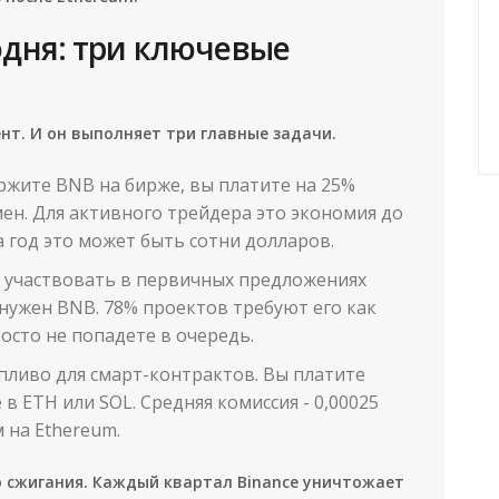
одня: три ключевые
ент. И он выполняет три главные задачи.
ержите BNB на бирже, вы платите на 25%
ен. Для активного трейдера это экономия до
За год это может быть сотни долларов.
ы участвовать в первичных предложениях
 нужен BNB. 78% проектов требуют его как
росто не попадете в очередь.
топливо для смарт-контрактов. Вы платите
 в ETH или SOL. Средняя комиссия - 0,00025
м на Ethereum.
о сжигания. Каждый квартал Binance уничтожает