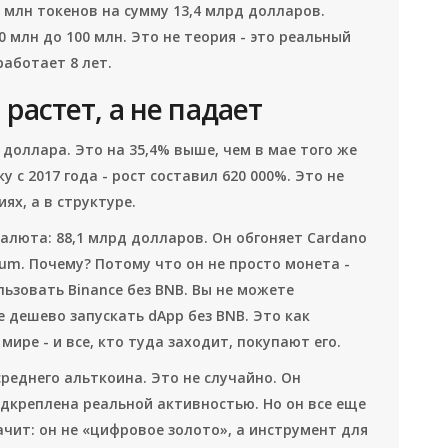
6 млн токенов на сумму 13,4 млрд долларов.
 млн до 100 млн. Это не теория - это реальный
аботает 8 лет.
растет, а не падает
6 доллара. Это на 35,4% выше, чем в мае того же
 с 2017 года - рост составил 620 000%. Это не
ях, а в структуре.
алюта: 88,1 млрд долларов. Он обгоняет Cardano
reum. Почему? Потому что он не просто монета -
льзовать Binance без BNB. Вы не можете
е дешево запускать dApp без BNB. Это как
ире - и все, кто туда заходит, покупают его.
среднего альткоина. Это не случайно. Он
одкреплена реальной активностью. Но он все еще
начит: он не «цифровое золото», а инструмент для