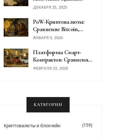
Бычьих И Медвежьих
ДЕКАБРЯ 25, 2025
Рынков
PoW-Криптовалюты:
Сравнение Bitcoin,
Litecoin И Kaspa По
ЯНВАРЯ 9, 2026
Майнингу В 2025 Году
Платформы Смарт-
Контрактов: Сравнение
Ethereum, Cardano И
ФЕВРАЛЯ 23, 2026
Near В 2026 Году
КАТЕГОРИИ
(159)
Криптовалюты и блокчейн