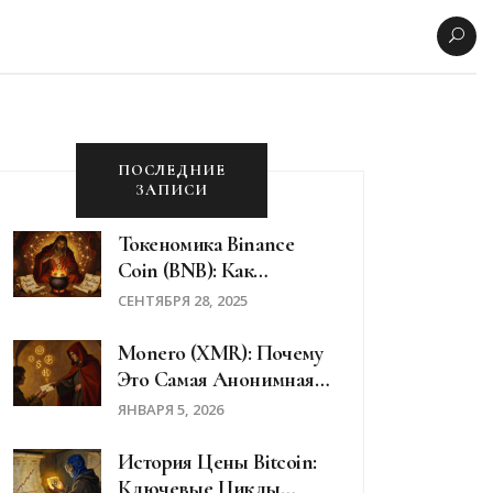
ПОСЛЕДНИЕ
ЗАПИСИ
Токеномика Binance
Coin (BNB): Как
Работают Сжигания,
СЕНТЯБРЯ 28, 2025
Утилита И Какие Риски
У Держателей
Monero (XMR): Почему
Это Самая Анонимная
Криптовалюта В Мире
ЯНВАРЯ 5, 2026
История Цены Bitcoin:
Ключевые Циклы