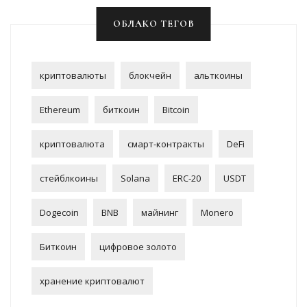
ОБЛАКО ТЕГОВ
криптовалюты
блокчейн
альткоины
Ethereum
биткоин
Bitcoin
криптовалюта
смарт-контракты
DeFi
стейблкоины
Solana
ERC-20
USDT
Dogecoin
BNB
майнинг
Monero
Биткоин
цифровое золото
хранение криптовалют