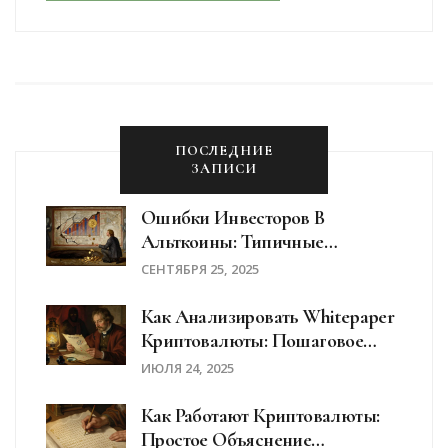
ПОСЛЕДНИЕ
ЗАПИСИ
Ошибки Инвесторов В
Альткоины: Типичные
Просчеты И Как Их Избежать В
СЕНТЯБРЯ 25, 2025
2025 Году
Как Анализировать Whitepaper
Криптовалюты: Пошаговое
Руководство Для Инвесторов
ИЮЛЯ 24, 2025
Как Работают Криптовалюты:
Простое Объяснение