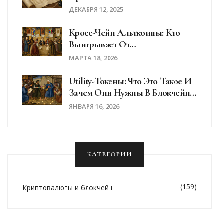
Блокчейна, Транзакций И
ДЕКАБРЯ 12, 2025
Консенсуса
Кросс-Чейн Альткоины: Кто
Выигрывает От
Интероперабельности
МАРТА 18, 2026
Utility-Токены: Что Это Такое И
Зачем Они Нужны В Блокчейн-
Экосистемах
ЯНВАРЯ 16, 2026
КАТЕГОРИИ
(159)
Криптовалюты и блокчейн