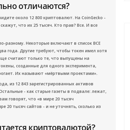
льно отличаются?
видите около 12 800 криптовалют. На CoinGecko -
кажут, что их 25 тысяч. Кто прав? Все. И все
по-разному. Некоторые включают в список ВСЕ
два года. Другие требуют, чтобы токен имел хотя
обще считают только те, что выпущены на
 токены, созданные для одного эксперимента,
трогает. Их называют «мёртвыми проектами».
года, из 12 843 зарегистрированных активов
Остальные - как старые газеты в подвале: лежат,
вам говорят, что «в мире 20 тысяч
ре 20 тысяч сайтов - и не уточнять, сколько из
итается криптовалютой?