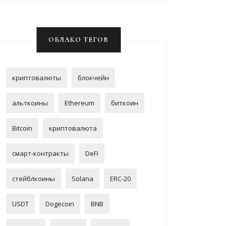
ОБЛАКО ТЕГОВ
криптовалюты
блокчейн
альткоины
Ethereum
биткоин
Bitcoin
криптовалюта
смарт-контракты
DeFi
стейблкоины
Solana
ERC-20
USDT
Dogecoin
BNB