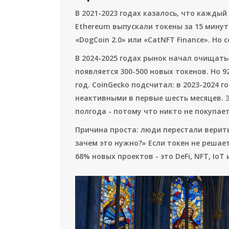
В 2021-2023 годах казалось, что кажды
Ethereum выпускали токены за 15 мину
«DogCoin 2.0» или «CatNFT Finance». Но 
В 2024-2025 годах рынок начал очищать
появляется 300-500 новых токенов. Но 9
год. CoinGecko подсчитал: в 2023-2024 
неактивными в первые шесть месяцев. Э
полгода - потому что никто не покупае
Причина проста: люди перестали верить
зачем это нужно?» Если токен не решает
68% новых проектов - это DeFi, NFT, Io