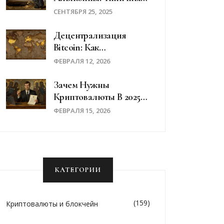
Просчеты И Как Их
СЕНТЯБРЯ 25, 2025
Избежать В 2025 Году
Децентрализация
Bitcoin: Как
Распределены Ноды,
ФЕВРАЛЯ 12, 2026
Майнеры И Пулы В
2026 Году
Зачем Нужны
Криптовалюты В 2025
Году: Реальные
ФЕВРАЛЯ 15, 2026
Сценарии
Использования В
России
КАТЕГОРИИ
(159)
Криптовалюты и блокчейн