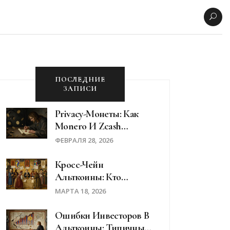
ПОСЛЕДНИЕ
ЗАПИСИ
Privacy-Монеты: Как
Monero И Zcash
Скрывают Транзакции
ФЕВРАЛЯ 28, 2026
Кросс-Чейн
Альткоины: Кто
Выигрывает От
МАРТА 18, 2026
Интероперабельности
Ошибки Инвесторов В
Альткоины: Типичные