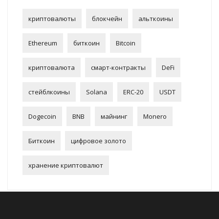
криптовалюты
блокчейн
альткоины
Ethereum
биткоин
Bitcoin
криптовалюта
смарт-контракты
DeFi
стейблкоины
Solana
ERC-20
USDT
Dogecoin
BNB
майнинг
Monero
Биткоин
цифровое золото
хранение криптовалют