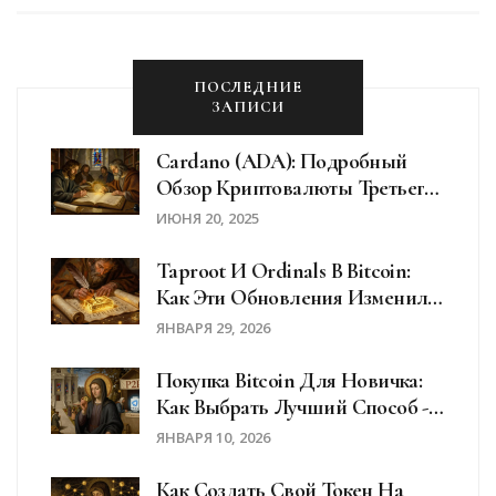
ПОСЛЕДНИЕ
ЗАПИСИ
Cardano (ADA): Подробный
Обзор Криптовалюты Третьего
Поколения
ИЮНЯ 20, 2025
Taproot И Ordinals В Bitcoin:
Как Эти Обновления Изменили
Блокчейн BTC Навсегда
ЯНВАРЯ 29, 2026
Покупка Bitcoin Для Новичка:
Как Выбрать Лучший Способ -
Биржа, P2P Или Обменник
ЯНВАРЯ 10, 2026
Как Создать Свой Токен На