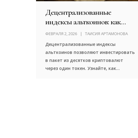
Децентрализованные
индексы альткоинов: как
инвестировать пакетно
ФЕВРАЛЯ 2, 2026
ТАИСИЯ АРТАМОНОВА
Децентрализованные индексы
альткоинов позволяют инвестировать
в пакет из десятков криптовалют
через один токен. Узнайте, как
работают DPI, MVI и другие индексы,
где их покупать, и почему они
снижают риски на рынке альткоинов.