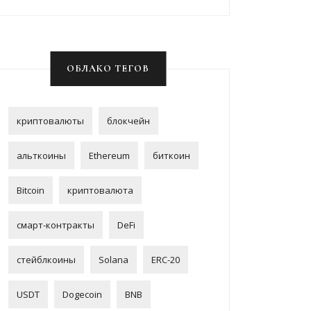
ОБЛАКО ТЕГОВ
криптовалюты
блокчейн
альткоины
Ethereum
биткоин
Bitcoin
криптовалюта
смарт-контракты
DeFi
стейблкоины
Solana
ERC-20
USDT
Dogecoin
BNB