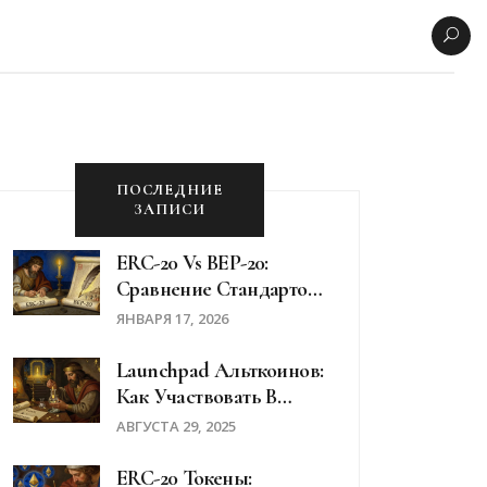
ПОСЛЕДНИЕ
ЗАПИСИ
ERC-20 Vs BEP-20:
Сравнение Стандартов
Токенов В 2026 Году
ЯНВАРЯ 17, 2026
Launchpad Альткоинов:
Как Участвовать В
Токенсейлах И IDO
АВГУСТА 29, 2025
ERC-20 Токены: