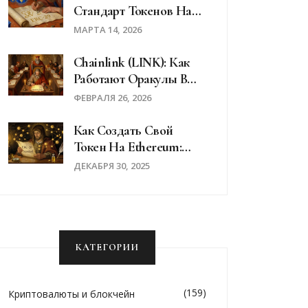
Стандарт Токенов На
Блокчейне Ethereum
МАРТА 14, 2026
Chainlink (LINK): Как
Работают Оракулы В
Блокчейне - Простыми
ФЕВРАЛЯ 26, 2026
Словами
Как Создать Свой
Токен На Ethereum:
Пошаговая Инструкция
ДЕКАБРЯ 30, 2025
Для Новичков
КАТЕГОРИИ
(159)
Криптовалюты и блокчейн