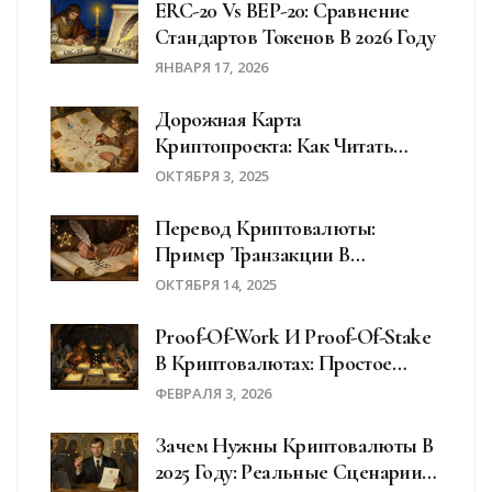
ERC-20 Vs BEP-20: Сравнение
Стандартов Токенов В 2026 Году
ЯНВАРЯ 17, 2026
Дорожная Карта
Криптопроекта: Как Читать
Roadmap И Что Она Дает
ОКТЯБРЯ 3, 2025
Перевод Криптовалюты:
Пример Транзакции В
Блокчейне От А До Я
ОКТЯБРЯ 14, 2025
Proof-Of-Work И Proof-Of-Stake
В Криптовалютах: Простое
Объяснение
ФЕВРАЛЯ 3, 2026
Зачем Нужны Криптовалюты В
2025 Году: Реальные Сценарии