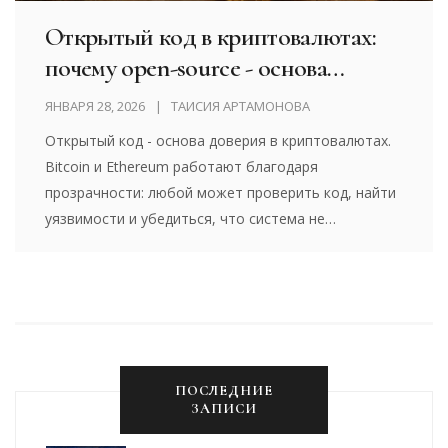
Открытый код в криптовалютах:
почему open-source - основа
доверия
ЯНВАРЯ 28, 2026
ТАИСИЯ АРТАМОНОВА
Открытый код - основа доверия в криптовалютах.
Bitcoin и Ethereum работают благодаря
прозрачности: любой может проверить код, найти
уязвимости и убедиться, что система не
обманывает. Это делает криптовалюты надёжнее
банков.
ПОСЛЕДНИЕ
ЗАПИСИ