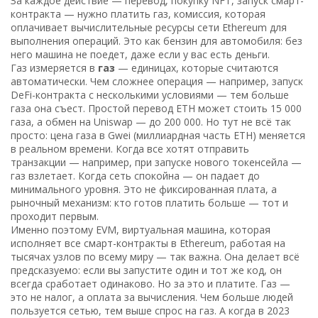
За каждое действие — перевод, покупку NFT, запуск смарт-
контракта — нужно платить
газ
,
комиссия, которая
оплачивает вычислительные ресурсы сети Ethereum для
выполнения операций
. Это как бензин для автомобиля: без
него машина не поедет, даже если у вас есть деньги.
Газ измеряется в
газ
— единицах, которые считаются
автоматически. Чем сложнее операция — например, запуск
DeFi-контракта с несколькими условиями — тем больше
газа она съест. Простой перевод ETH может стоить 15 000
газа, а обмен на Uniswap — до 200 000. Но тут не всё так
просто: цена газа в Gwei (миллиардная часть ETH) меняется
в реальном времени. Когда все хотят отправить
транзакции — например, при запуске нового токенсейла —
газ взлетает. Когда сеть спокойна — он падает до
минимального уровня. Это не фиксированная плата, а
рыночный механизм: кто готов платить больше — тот и
проходит первым.
Именно поэтому
EVM
,
виртуальная машина, которая
исполняет все смарт-контракты в Ethereum, работая на
тысячах узлов по всему миру
— так важна. Она делает всё
предсказуемо: если вы запустите один и тот же код, он
всегда сработает одинаково. Но за это и платите. Газ —
это не налог, а оплата за вычисления. Чем больше людей
пользуется сетью, тем выше спрос на газ. А когда в 2023