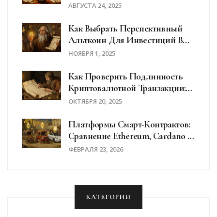
Криптовалютной Биржи
АВГУСТА 24, 2025
Как Выбрать Перспективный
Альткоин Для Инвестиций В
2025 Году: Практическое
НОЯБРЯ 1, 2025
Руководство
Как Проверить Подлинность
Криптовалютной Транзакции:
Пошаговое Руководство Для
ОКТЯБРЯ 20, 2025
Безопасных Переводов
Платформы Смарт-Контрактов:
Сравнение Ethereum, Cardano И
Near В 2026 Году
ФЕВРАЛЯ 23, 2026
КАТЕГОРИИ