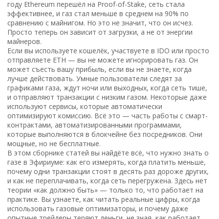
году Ethereum перешёл на Proof-of-Stake, сеть стала
эффективнее, и газ стал меньше в среднем на 90% по
сравнению с майнигом. Но это не значит, что он исчез.
Просто теперь он зависит от загрузки, а не от энергии
майнеров.
Если вы используете кошелёк, участвуете в IDO или просто
отправляете ETH — вы не можете игнорировать газ. Он
может съесть вашу прибыль, если вы не знаете, когда
лучше действовать. Умные пользователи следят за
графиками газа, ждут ночи или выходных, когда сеть тише,
и отправляют транзакции с низким газом. Некоторые даже
используют сервисы, которые автоматически
оптимизируют комиссию. Всё это — часть работы с
смарт-
контрактами
,
автоматизированными программами,
которые выполняются в блокчейне без посредников
. Они
мощные, но не бесплатные.
В этом сборнике статей вы найдёте всё, что нужно знать о
газе в Эфириуме: как его измерять, когда платить меньше,
почему одни транзакции стоят в десять раз дороже других,
и как не переплачивать, когда сеть перегружена. Здесь нет
теории «как должно быть» — только то, что работает на
практике. Вы узнаете, как читать реальные цифры, когда
использовать газовые оптимизаторы, и почему даже
опытные трейдеры теряют деньги, не зная, как работает