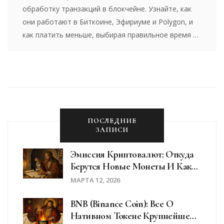
обработку транзакций в блокчейне. Узнайте, как
они работают в Биткоине, Эфириуме и Polygon, и
как платить меньше, выбирая правильное время и
сеть.
ПОСЛЕДНИЕ
ЗАПИСИ
Эмиссия Криптовалют: Откуда
Берутся Новые Монеты И Как
Это Влияет На Ценность
МАРТА 12, 2026
BNB (Binance Coin): Все О
Нативном Токене Крупнейшей