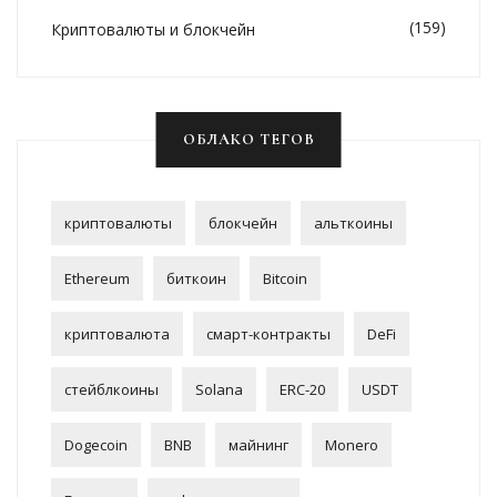
(159)
Криптовалюты и блокчейн
ОБЛАКО ТЕГОВ
криптовалюты
блокчейн
альткоины
Ethereum
биткоин
Bitcoin
криптовалюта
смарт-контракты
DeFi
стейблкоины
Solana
ERC-20
USDT
Dogecoin
BNB
майнинг
Monero