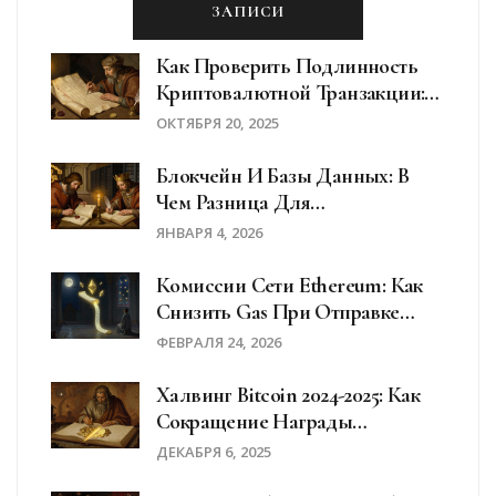
ЗАПИСИ
Как Проверить Подлинность
Криптовалютной Транзакции:
Пошаговое Руководство Для
ОКТЯБРЯ 20, 2025
Безопасных Переводов
Блокчейн И Базы Данных: В
Чем Разница Для
Криптовалютных Операций
ЯНВАРЯ 4, 2026
Комиссии Сети Ethereum: Как
Снизить Gas При Отправке
ETH В 2026 Году
ФЕВРАЛЯ 24, 2026
Халвинг Bitcoin 2024-2025: Как
Сокращение Награды
Майнеров Изменило Цену BTC
ДЕКАБРЯ 6, 2025