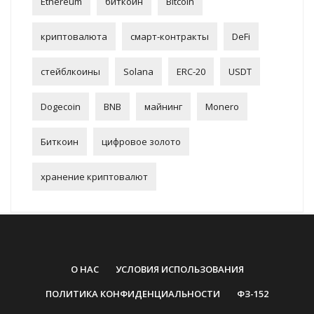
Ethereum
биткоин
Bitcoin
криптовалюта
смарт-контракты
DeFi
стейблкоины
Solana
ERC-20
USDT
Dogecoin
BNB
майнинг
Monero
Биткоин
цифровое золото
хранение криптовалют
О НАС
УСЛОВИЯ ИСПОЛЬЗОВАНИЯ
ПОЛИТИКА КОНФИДЕНЦИАЛЬНОСТИ
ФЗ-152