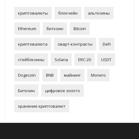
криптовалюты
блокчейн
альткоины
Ethereum
биткоин
Bitcoin
криптовалюта
смарт-контракты
DeFi
стейблкоины
Solana
ERC-20
USDT
Dogecoin
BNB
майнинг
Monero
Биткоин
цифровое золото
хранение криптовалют