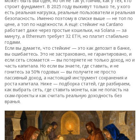
может быть выгоден, но он не так устойчив, как у тех, кто
строит фундамент. В 2025 году выживут только те, у кого
есть реальная нагрузка, реальные пользователи и реальная
безопасность. Именно поэтому в списке выше — не топ по
цене, а топ по надёжности. А ещё: стейкинг на Cardano
работает даже через простые кошельки, на Solana — за
минуту, а Ethereum требует 32 ETH, но платит стабильно
годами.
Если вы думаете, что стейкинг — это как депозит в банке,
вы ошибаетесь. Это не застраховано, не гарантировано, и
если сеть сломается — вы потеряете не только доход, но и
часть капитала. Но если вы знаете, где ставить, и не
гонитесь за 50% годовых — вы получите не просто
пассивный доход, а настоящий инструмент сохранения и
роста капитала. Ниже — подборка статей, где разбираем,
как выбрать сеть, где ставить монеты, как не попасть на
скам-проекты и как считать реальную доходность без
вранья.