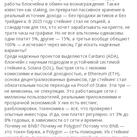
работы блокчейна в обмен на вознаграждение
. Также
известен как
staking
, он превратил пассивное хранение в
реальный источник дохода — без продажи активов и без
трейдинга.
В 2025 году стейкинг стал не опцией, а
стандартом для тех, кто хочет зарабатывать на крипте, не
тратя часы на графики. Но не все альткоины одинаковы:
одни платят 5%, другие — 15%, а третьи вообще обещают
100% — и исчезают через месяц. Где искать надёжные
варианты?
Среди надёжных проектов выделяются
Cardano (ADA)
,
блокчейн с научным подходом и устойчивой системой
стейкинга
,
Solana (SOL)
,
быстрая сеть с низкими
комиссиями и высокой доходностью
, и
Ethereum (ETH)
,
основа децентрализованных финансов, где стейкинг стал
обязательным после перехода на Proof-of-Stake
. Эти три —
не мемкоины, не спекуляции. Это работающие сети с
миллионы пользователей, реальными приложениями и
прозрачной экономикой. У них есть вестинг,
разблокировки, токеномика — всё, что проверяют
опытные инвесторы. И да, они платят регулярно: от 3% до
8% годовых, в зависимости от сети и времени.
Почему не BNB? Почему не Polygon? Потому что BNB —
это токен биржи, а Polygon — сеть-помощник. Их стейкинг