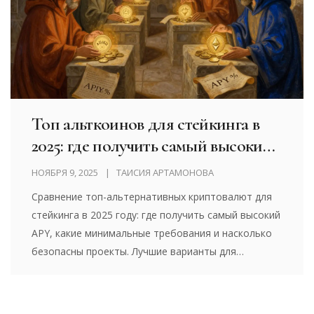
Топ альткоинов для стейкинга в
2025: где получить самый высокий
APY и какие требования на самом
НОЯБРЯ 9, 2025
ТАИСИЯ АРТАМОНОВА
деле
Сравнение топ-альтернативных криптовалют для
стейкинга в 2025 году: где получить самый высокий
APY, какие минимальные требования и насколько
безопасны проекты. Лучшие варианты для
новичков и опытных инвесторов.