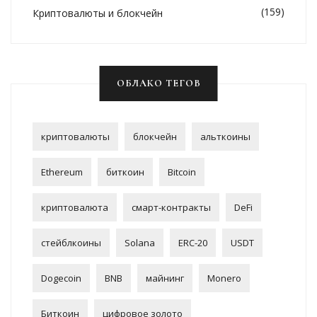
(159)
Криптовалюты и блокчейн
ОБЛАКО ТЕГОВ
криптовалюты
блокчейн
альткоины
Ethereum
биткоин
Bitcoin
криптовалюта
смарт-контракты
DeFi
стейблкоины
Solana
ERC-20
USDT
Dogecoin
BNB
майнинг
Monero
Биткоин
цифровое золото