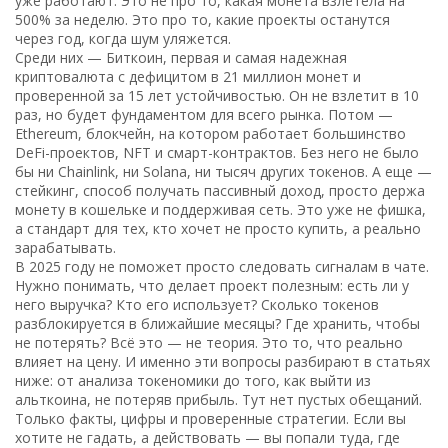
уже работают.
Это не про то, какая монета взлетела на
500% за неделю. Это про то, какие проекты останутся
через год, когда шум уляжется.
Среди них —
Биткоин
,
первая и самая надежная
криптовалюта с дефицитом в 21 миллион монет и
проверенной за 15 лет устойчивостью
. Он не взлетит в 10
раз, но будет фундаментом для всего рынка. Потом —
Ethereum
,
блокчейн, на котором работает большинство
DeFi-проектов, NFT и смарт-контрактов
. Без него не было
бы ни Chainlink, ни Solana, ни тысяч других токенов. А еще —
стейкинг
,
способ получать пассивный доход, просто держа
монету в кошельке и поддерживая сеть
. Это уже не фишка,
а стандарт для тех, кто хочет не просто купить, а реально
зарабатывать.
В 2025 году не поможет просто следовать сигналам в чате.
Нужно понимать, что делает проект полезным: есть ли у
него выручка? Кто его использует? Сколько токенов
разблокируется в ближайшие месяцы? Где хранить, чтобы
не потерять? Всё это — не теория. Это то, что реально
влияет на цену. И именно эти вопросы разбирают в статьях
ниже: от анализа токеномики до того, как выйти из
альткоина, не потеряв прибыль. Тут нет пустых обещаний.
Только факты, цифры и проверенные стратегии. Если вы
хотите не гадать, а действовать — вы попали туда, где