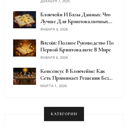
2025 Году
ДЕКАБРЯ 7, 2025
Блокчейн И Базы Данных: Что
Лучше Для Криптовалютных
Операций
ЯНВАРЯ 4, 2026
Bitcoin: Полное Руководство По
Первой Криптовалюте В Мире
ЯНВАРЯ 6, 2026
Консенсус В Блокчейне: Как
Сеть Принимает Решения Без
Центра
МАРТА 1, 2026
КАТЕГОРИИ