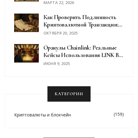
Мультисиг И Бэкап Ключей
МАРТА 22, 2026
Как Проверить Подлинность
Криптовалютной Транзакции:
Пошаговое Руководство Для
ОКТЯБРЯ 20, 2025
Безопасных Переводов
Оракулы Chainlink: Реальные
Кейсы Использования LINK В
DeFi
ИЮНЯ 9, 2025
КАТЕГОРИИ
(159)
Криптовалюты и блокчейн