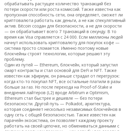
обрабатывать растущее количество транзакций без
потери скорости или роста комиссий
. Также известна как
пропускная способность сети
, она определяет, сможет ли
криптовалюта работать как деньги, а не как спекулятивный
актив.
Bitcoin создан для безопасности, а не для скорости
— он обрабатывает всего 7 транзакций в секунду. В то
время как Visa справляется с 24 000. Если миллионы людей
начнут использовать криптовалюту для покупок кофе —
система просто сломается. Именно поэтому новые
блокчейны строят технологии, которые решают эту
проблему.
Один из путей —
Ethereum
,
блокчейн, который запустил
смарт-контракты и стал основой для DeFi и NFT
. Также
известен как
эфириум
, он раньше страдал от перегрузок:
когда кто-то покупал NFT, все остальные платили в разы
больше за газ. Но после перехода на Proof-of-Stake и
внедрения лайтеров (L2) вроде Arbitrum и Optimism,
Ethereum стал быстрее и дешевле — без потери
безопасности.
Другой путь —
Polkadot
,
архитектура,
которая соединяет несколько независимых блокчейнов в
одну сеть с общей безопасностью
. Также известен как
парачейн-экосистема
, он позволяет каждому проекту
работать на своей цепочке, но обмениваться данными с