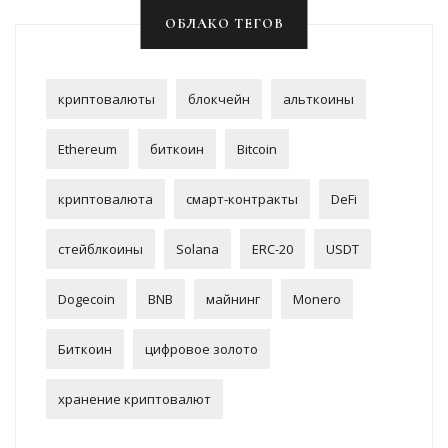
ОБЛАКО ТЕГОВ
криптовалюты
блокчейн
альткоины
Ethereum
биткоин
Bitcoin
криптовалюта
смарт-контракты
DeFi
стейблкоины
Solana
ERC-20
USDT
Dogecoin
BNB
майнинг
Monero
Биткоин
цифровое золото
хранение криптовалют