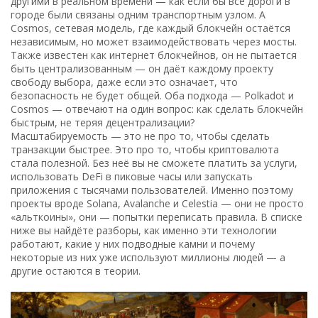
другими в реальном времени — как если бы все дороги в
городе были связаны одним транспортным узлом.
А
Cosmos
,
сетевая модель, где каждый блокчейн остаётся
независимым, но может взаимодействовать через мосты
.
Также известен как
интернет блокчейнов
, он не пытается
быть централизованным — он даёт каждому проекту
свободу выбора, даже если это означает, что
безопасность не будет общей.
Оба подхода — Polkadot и
Cosmos — отвечают на один вопрос: как сделать блокчейн
быстрым, не теряя децентрализации?
Масштабируемость — это не про то, чтобы сделать
транзакции быстрее. Это про то, чтобы криптовалюта
стала полезной. Без неё вы не сможете платить за услуги,
использовать DeFi в пиковые часы или запускать
приложения с тысячами пользователей. Именно поэтому
проекты вроде Solana, Avalanche и Celestia — они не просто
«альткоины», они — попытки переписать правила. В списке
ниже вы найдёте разборы, как именно эти технологии
работают, какие у них подводные камни и почему
некоторые из них уже используют миллионы людей — а
другие остаются в теории.