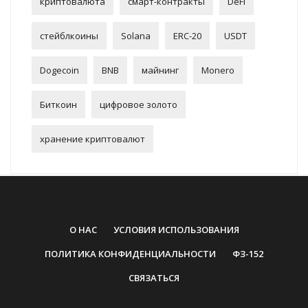
криптовалюта
смарт-контракты
DeFi
стейблкоины
Solana
ERC-20
USDT
Dogecoin
BNB
майнинг
Monero
Биткоин
цифровое золото
хранение криптовалют
О НАС
УСЛОВИЯ ИСПОЛЬЗОВАНИЯ
ПОЛИТИКА КОНФИДЕНЦИАЛЬНОСТИ
ФЗ-152
СВЯЗАТЬСЯ