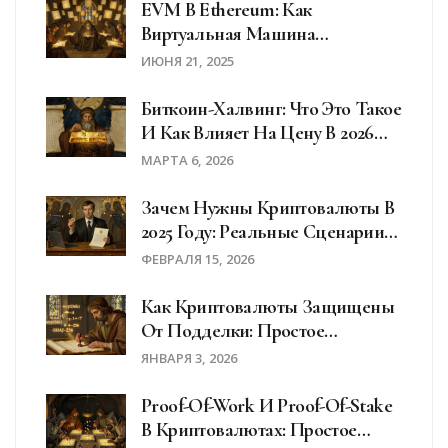
EVM В Ethereum: Как
Виртуальная Машина
Исполняет Смарт-Контракты
ИЮНЯ 21, 2025
Биткоин-Халвинг: Что Это Такое
И Как Влияет На Цену В 2026
Году
МАРТА 6, 2026
Зачем Нужны Криптовалюты В
2025 Году: Реальные Сценарии
Использования В России
ФЕВРАЛЯ 15, 2026
Как Криптовалюты Защищены
От Подделки: Простое
Объяснение Криптографии Для
ЯНВАРЯ 3, 2026
Новичков
Proof-Of-Work И Proof-Of-Stake
В Криптовалютах: Простое