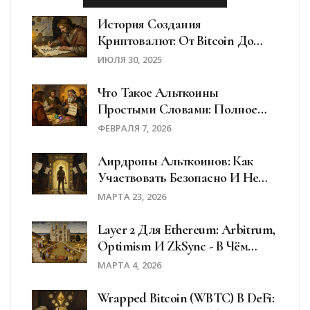
История Создания
Криптовалют: От Bitcoin До
Современных Альткоинов
ИЮЛЯ 30, 2025
Что Такое Альткоины
Простыми Словами: Полное
Руководство
ФЕВРАЛЯ 7, 2026
Аирдропы Альткоинов: Как
Участвовать Безопасно И Не
Попасть На Скам
МАРТА 23, 2026
Layer 2 Для Ethereum: Arbitrum,
Optimism И ZkSync - В Чём
Разница?
МАРТА 4, 2026
Wrapped Bitcoin (WBTC) В DeFi: