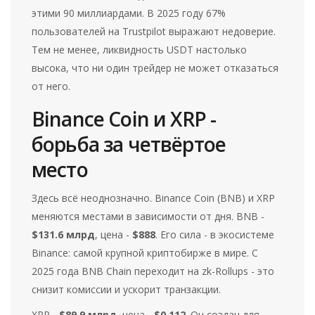
этими 90 миллиардами. В 2025 году 67%
пользователей на Trustpilot выражают недоверие.
Тем не менее, ликвидность USDT настолько
высока, что ни один трейдер не может отказаться
от него.
Binance Coin и XRP -
борьба за четвёртое
место
Здесь всё неоднозначно. Binance Coin (BNB) и XRP
меняются местами в зависимости от дня. BNB -
$131.6 млрд
, цена -
$888
. Его сила - в экосистеме
Binance: самой крупной криптобирже в мире. С
2025 года BNB Chain переходит на zk-Rollups - это
снизит комиссии и ускорит транзакции.
XRP -
$89.9 млрд
, цена -
$0.112
. Он создан для