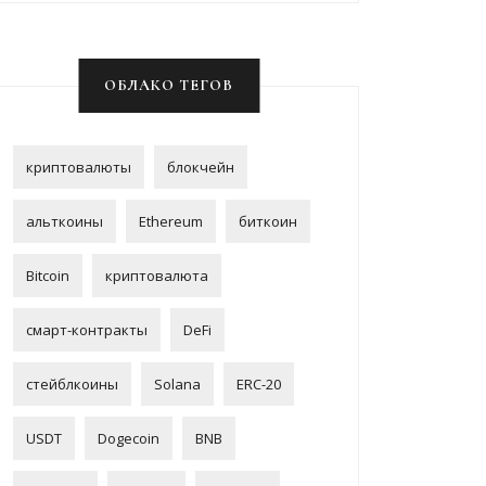
ОБЛАКО ТЕГОВ
криптовалюты
блокчейн
альткоины
Ethereum
биткоин
Bitcoin
криптовалюта
смарт-контракты
DeFi
стейблкоины
Solana
ERC-20
USDT
Dogecoin
BNB