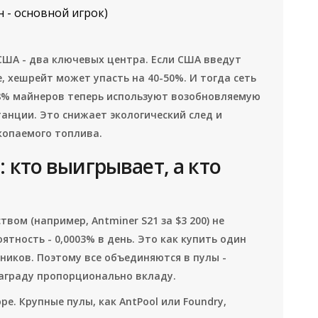
н - основной игрок)
 США - два ключевых центра. Если США введут
е, хешрейт может упасть на 40-50%. И тогда сеть
4,8% майнеров теперь используют возобновляемую
танции. Это снижает экологический след и
копаемого топлива.
 кто выигрывает, а кто
вом (например, Antminer S21 за $3 200) не
тность - 0,0003% в день. Это как купить один
ников. Поэтому все объединяются в пулы -
аграду пропорционально вкладу.
е. Крупные пулы, как AntPool или Foundry,