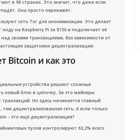
тают в 96 странах. Это значит, что даже если
 упадёт. Она просто переживёт.
льзуют сеть Tor для анонимизации. Это делает
 ноду на Raspberry Pi за $150 и подключает её
ь над своими транзакциями, без зависимости от
 настоящие защитники децентрализации.
 Bitcoin и как это
пециальные устройства решают сложные
ь новый блок в цепочку. За это майнеры
с транзакций. Но здесь начинается главный
 тем децентрализованнее сеть. А если только
oin - это ещё децентрализация?
майнинговых пулов контролируют 63,2% всего