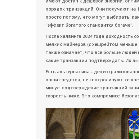
имеют доступ к дешёвой энергии, опт
порядок транзакций. Они получают на 
просто потому, что могут выбирать, ка
"эффект богатого становится богаче".
После халвинга 2024 года доходность сол
мелких майнеров (с хешрейтом меньше 10
также означает, что всё больше людей
какие транзакции подтверждать. Их выб
Есть альтернатива - децентрализованные
ваши средства, не контролируют хешрей
минус: подтверждение транзакций зани
скорость ниже. Это компромисс: безопа