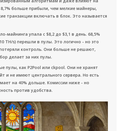
имизированным алгоритмам и даже влияют на
18,7% больше прибыли, чем мелкие майнеры,
кие транзакции включать в блок. Это называется
о-майнинга упала с $8,2 до $3,1 в день. 68,5%
 TH/s) перешли в пулы. Это логично - но это
 потеряли контроль. Они больше не решают,
ор делает за них пулы.
 пулы, как P2Pool или ckpool. Они не хранят
т и не имеют центрального сервера. Но есть
мает на 40% дольше. Комиссии ниже - но
сность против удобства.