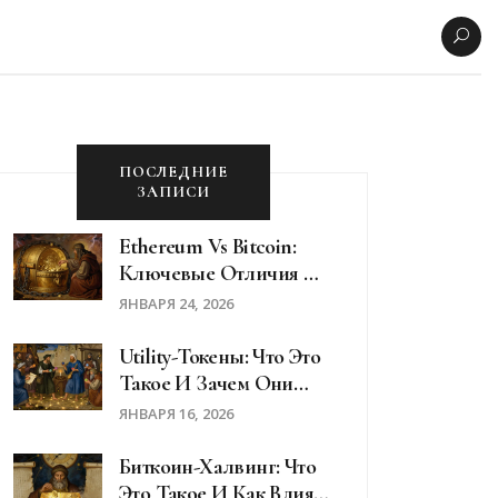
ПОСЛЕДНИЕ
ЗАПИСИ
Ethereum Vs Bitcoin:
Ключевые Отличия И
Возможности В 2026
ЯНВАРЯ 24, 2026
Году
Utility-Токены: Что Это
Такое И Зачем Они
Нужны В Блокчейн-
ЯНВАРЯ 16, 2026
Экосистемах
Биткоин-Халвинг: Что
Это Такое И Как Влияет