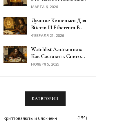
На Цену В 2026 Году
МАРТА 6, 2026
Лучшие Кошельки Для
Bitcoin И Ethereum В
2026: Как Выбрать
ФЕВРАЛЯ 21, 2026
Надежное Хранилище
Watchlist Альткоинов:
Как Составить Список
Наблюдения Для
НОЯБРЯ 5, 2025
Эффективного
Инвестирования
КАТЕГОРИИ
(159)
Криптовалюты и блокчейн