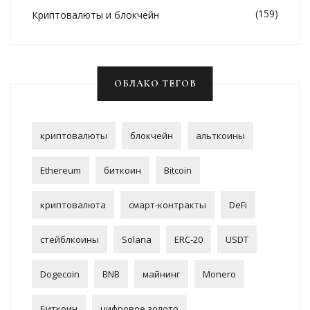
(159)
Криптовалюты и блокчейн
ОБЛАКО ТЕГОВ
криптовалюты
блокчейн
альткоины
Ethereum
биткоин
Bitcoin
криптовалюта
смарт-контракты
DeFi
стейблкоины
Solana
ERC-20
USDT
Dogecoin
BNB
майнинг
Monero
Биткоин
цифровое золото