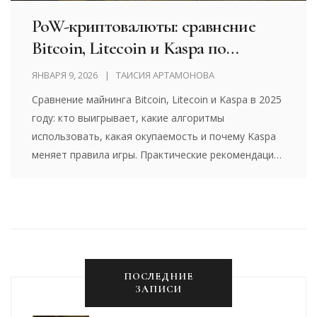
PoW-криптовалюты: сравнение
Bitcoin, Litecoin и Kaspa по
майнингу в 2025 году
ЯНВАРЯ 9, 2026
ТАИСИЯ АРТАМОНОВА
Сравнение майнинга Bitcoin, Litecoin и Kaspa в 2025
году: кто выигрывает, какие алгоритмы
использовать, какая окупаемость и почему Kaspa
меняет правила игры. Практические рекомендации
для новичков и опытных майнеров.
ПОСЛЕДНИЕ
ЗАПИСИ