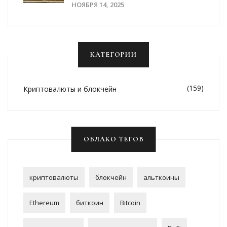
Рейтинги CoinMarketCap
НОЯБРЯ 14, 2025
КАТЕГОРИИ
(159)
Криптовалюты и блокчейн
ОБЛАКО ТЕГОВ
криптовалюты
блокчейн
альткоины
Ethereum
биткоин
Bitcoin