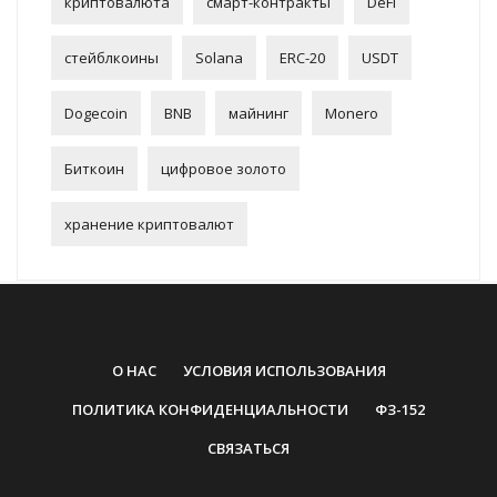
криптовалюта
смарт-контракты
DeFi
стейблкоины
Solana
ERC-20
USDT
Dogecoin
BNB
майнинг
Monero
Биткоин
цифровое золото
хранение криптовалют
О НАС
УСЛОВИЯ ИСПОЛЬЗОВАНИЯ
ПОЛИТИКА КОНФИДЕНЦИАЛЬНОСТИ
ФЗ-152
СВЯЗАТЬСЯ