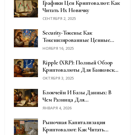
Графики Цен Криптовалют: Как
Читать Их Новичку
СЕНТЯБРЯ 2, 2025
Security-Токены: Как
Токенизированные Ценные
Бумаги Меняют Инвестиции На
НОЯБРЯ 16, 2025
Блокчейне
Ripple (XRP): Полный Обзор
Криптовалюты Для Банковских
Переводов
ОКТЯБРЯ 3, 2025
Блокчейн И Базы Данных: В
Чем Разница Для
Криптовалютных Операций
ЯНВАРЯ 4, 2026
Рыночная Капитализация
Криптовалют: Как Читать