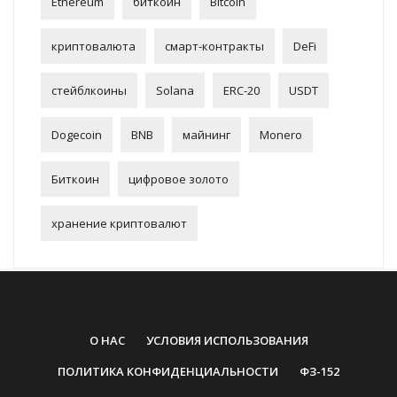
Ethereum
биткоин
Bitcoin
криптовалюта
смарт-контракты
DeFi
стейблкоины
Solana
ERC-20
USDT
Dogecoin
BNB
майнинг
Monero
Биткоин
цифровое золото
хранение криптовалют
О НАС
УСЛОВИЯ ИСПОЛЬЗОВАНИЯ
ПОЛИТИКА КОНФИДЕНЦИАЛЬНОСТИ
ФЗ-152