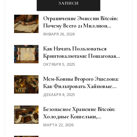
ЗАПИСИ
Ограничение Эмиссии Bitcoin:
Почему Всего 21 Миллион
Монет
ЯНВАРЯ 26, 2026
Как Начать Пользоваться
Криптовалютами: Пошаговая
Инструкция Для Новичков
ОКТЯБРЯ 5, 2025
Мем-Коины Второго Эшелона:
Как Фильтровать Хайповые
Проекты И Не Остаться Без
ДЕКАБРЯ 8, 2025
Денег
Безопасное Хранение Bitcoin:
Холодные Кошельки,
Мультисиг И Бэкап Ключей
МАРТА 22, 2026