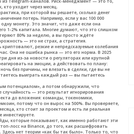
 из Telegram-каналов. Риск-менеджмент — это то,
х, кто уходит через месяц.
практика, при которой вы решаете, сколько денег
аничение потерь. Например, если у вас 100 000
 одну монету. Это значит, что даже если она
сего 1-2% капитала. Многие думают, что это слишком
 теряют 80% за неделю, а вы просто ждёте
ожность — это не страх, а стратегия.
ь криптовалют
,
резкие и непредсказуемые колебания
час
. Она не ошибка рынка — это его норма. В 2025
три дня из-за новости о регуляторах или крупной
еагировать на эмоции, а действовать по плану:
ночь без причины, не влезать в сделки, где вы не
ытаетесь выиграть каждый раз — вы пытаетесь
ным потенциалом», а потом обнаружили, что
не случайность — это результат игнорирования
екта до вложения: команды, токеномики,
емкоин, потому что он вырос на 500%. Вы проверяете,
есяца, кто стоит за проектом и есть ли реальная
не инвестируете.
айды, которые показывают, как именно работают эти
топ-лосс на Binance, до того, как расшифровать
 Здесь нет теории «как бы так было». Только то, что