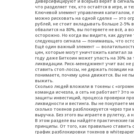
диверсифицируют и всерьёз верят в сигналы
что разделяет тех, кто остаётся в игре, и те
Ключевой элемент
управления капиталом
,
можно рисковать на одной сделке
— это огр
рублей, не стоит вкладывать больше 2-5% в
обвалится на 80%, вы потеряете не всё, а в
осторожно. Но когда вы видите, как другие
следующего сигнала — понимаешь, что остор
Ещё один важный элемент —
волатильност
цен, которые могут уничтожить капитал за 
году даже Биткоин может упасть на 30% за 
ликвидации. Риск-менеджмент учит вас не р
ставить стоп-лоссы, не держать позиции на 
понимаете, почему цена движется. Вы не п
выжить.
Сколько людей вложили в токены с «огром
команда исчезла, а сеть не работает? Это 
защиты инвестиций
,
процесса проверки про
ликвидности и вестинга
. Вы не покупаете м
сколько токенов разблокируется через три м
выручка. Без этого вы играете в рулетку, а 
В этом разделе вы найдёте практические г
принципы. От того, как правильно ставить с
график разблокировки токенов в whitepaper.