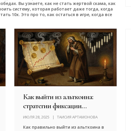
обедах. Вы узнаете, как не стать жертвой скама, как
троить систему, которая работает даже тогда, когда
ать 10x. Это про то, как остаться в игре, когда все
Как выйти из альткоина:
стратегии фиксации
прибыли и снижения риска в
ИЮЛЯ 28, 2025
ТАИСИЯ АРТАМОНОВА
2025 году
Как правильно выйти из альткоина в