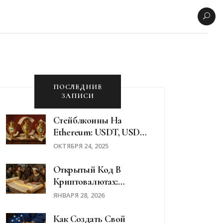
ПОСЛЕДНИЕ
ЗАПИСИ
Стейблкоины На
Ethereum: USDT, USDC
И DAI - Что Выбрать В
ОКТЯБРЯ 24, 2025
2025 Году
Открытый Код В
Криптовалютах:
Почему Open-Source -
ЯНВАРЯ 28, 2026
Основа Доверия
Как Создать Свой