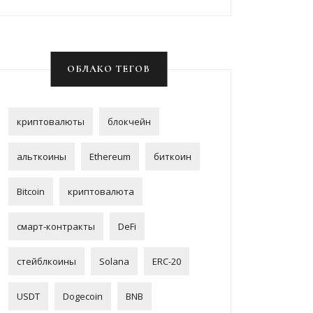
ОБЛАКО ТЕГОВ
криптовалюты
блокчейн
альткоины
Ethereum
биткоин
Bitcoin
криптовалюта
смарт-контракты
DeFi
стейблкоины
Solana
ERC-20
USDT
Dogecoin
BNB