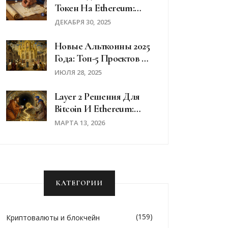
Токен На Ethereum:
Пошаговая Инструкция
ДЕКАБРЯ 30, 2025
Для Новичков
Новые Альткоины 2025
Года: Топ-5 Проектов С
Реальным
ИЮЛЯ 28, 2025
Потенциалом
Layer 2 Решения Для
Bitcoin И Ethereum:
Lightning Network И
МАРТА 13, 2026
Другие
КАТЕГОРИИ
(159)
Криптовалюты и блокчейн