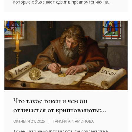
которые объясняют сдвиг в предпочтениях на
крипторынке.
Что такое токен и чем он
отличается от криптовалюты:
простое объяснение для новичков
ОКТЯБРЯ 21, 2025
ТАИСИЯ АРТАМОНОВА
Токен - это не криптовалюта. Он создаётся на