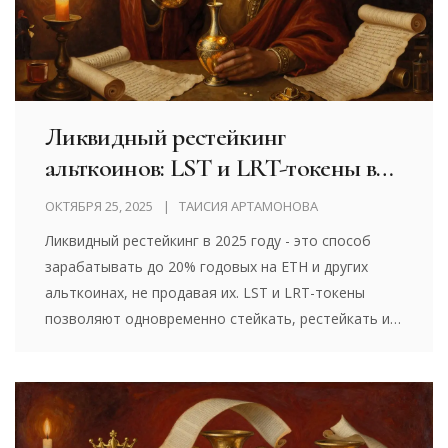
Ликвидный рестейкинг
альткоинов: LST и LRT-токены в
2025 году
ОКТЯБРЯ 25, 2025
ТАИСИЯ АРТАМОНОВА
Ликвидный рестейкинг в 2025 году - это способ
зарабатывать до 20% годовых на ETH и других
альткоинах, не продавая их. LST и LRT-токены
позволяют одновременно стейкать, рестейкать и
использовать активы в DeFi. Разбираем, как это
работает, кто лидирует и какие риски есть.