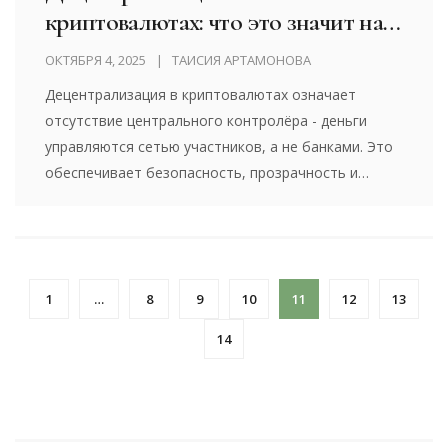
криптовалютах: что это значит на
практике
ОКТЯБРЯ 4, 2025
ТАИСИЯ АРТАМОНОВА
Децентрализация в криптовалютах означает
отсутствие центрального контролёра - деньги
управляются сетью участников, а не банками. Это
обеспечивает безопасность, прозрачность и
финансовую автономию, но требует
ответственности от пользователя.
1
…
8
9
10
11
12
13
14