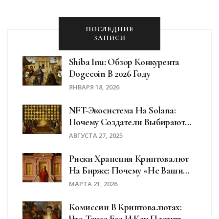
ПОСЛЕДНИЕ
ЗАПИСИ
Shiba Inu: Обзор Конкурента
Dogecoin В 2026 Году
ЯНВАРЯ 18, 2026
NFT-Экосистема На Solana:
Почему Создатели Выбирают
SOL
АВГУСТА 27, 2025
Риски Хранения Криптовалют
На Бирже: Почему «не Ваши
Ключи - Не Ваши Монеты»
МАРТА 21, 2026
Комиссии В Криптовалютах:
Что Такое Fee И Как Платить