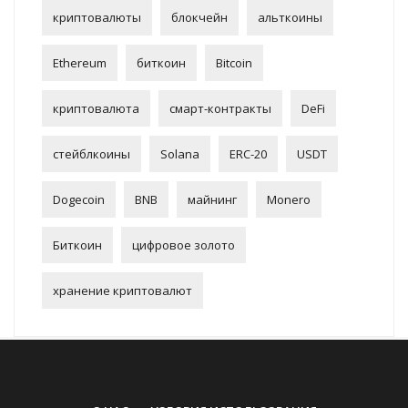
криптовалюты
блокчейн
альткоины
Ethereum
биткоин
Bitcoin
криптовалюта
смарт-контракты
DeFi
стейблкоины
Solana
ERC-20
USDT
Dogecoin
BNB
майнинг
Monero
Биткоин
цифровое золото
хранение криптовалют