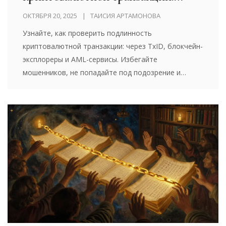
пошаговое руководство для
ОКТЯБРЯ 20, 2025
ТАИСИЯ АРТАМОНОВА
безопасных переводов
Узнайте, как проверить подлинность
криптовалютной транзакции: через TxID, блокчейн-
эксплореры и AML-сервисы. Избегайте
мошенников, не попадайте под подозрение и
защищайте свои средства.