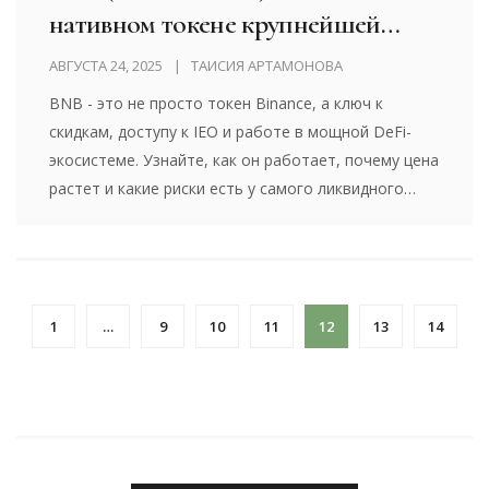
нативном токене крупнейшей
криптовалютной биржи
АВГУСТА 24, 2025
ТАИСИЯ АРТАМОНОВА
BNB - это не просто токен Binance, а ключ к
скидкам, доступу к IEO и работе в мощной DeFi-
экосистеме. Узнайте, как он работает, почему цена
растет и какие риски есть у самого ликвидного
альткоина.
1
…
9
10
11
12
13
14