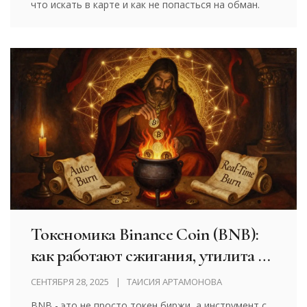
что искать в карте и как не попасться на обман.
Токеномика Binance Coin (BNB):
как работают сжигания, утилита и
какие риски у держателей
СЕНТЯБРЯ 28, 2025
ТАИСИЯ АРТАМОНОВА
BNB - это не просто токен биржи, а инструмент с