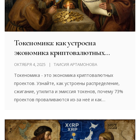
Токеномика: как устроена
экономика криптовалютных
проектов
ОКТЯБРЯ 4, 2025
ТАИСИЯ АРТАМОНОВА
Токеномика - это экономика криптовалютных
проектов. Узнайте, как устроены распределение,
сжигание, утилита и эмиссия токенов, почему 73%
проектов проваливаются из-за неё и как
проверить токеномику перед инвестицией.