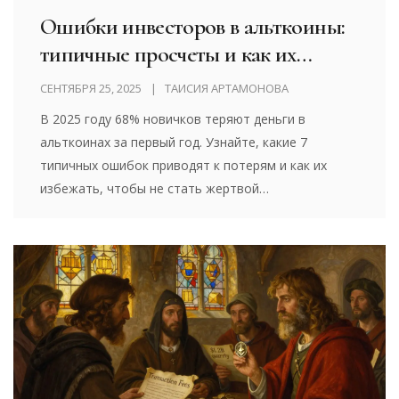
Ошибки инвесторов в альткоины:
типичные просчеты и как их
избежать в 2025 году
СЕНТЯБРЯ 25, 2025
ТАИСИЯ АРТАМОНОВА
В 2025 году 68% новичков теряют деньги в
альткоинах за первый год. Узнайте, какие 7
типичных ошибок приводят к потерям и как их
избежать, чтобы не стать жертвой
мошенничества и не потерять капитал.