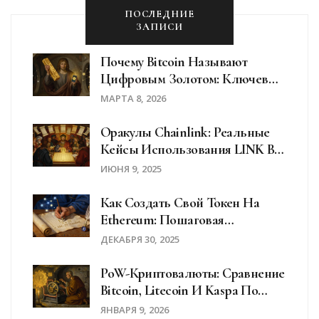
ПОСЛЕДНИЕ
ЗАПИСИ
Почему Bitcoin Называют
Цифровым Золотом: Ключевые
Причины И Реальность
МАРТА 8, 2026
Оракулы Chainlink: Реальные
Кейсы Использования LINK В
DeFi
ИЮНЯ 9, 2025
Как Создать Свой Токен На
Ethereum: Пошаговая
Инструкция Для Новичков
ДЕКАБРЯ 30, 2025
PoW-Криптовалюты: Сравнение
Bitcoin, Litecoin И Kaspa По
Майнингу В 2025 Году
ЯНВАРЯ 9, 2026