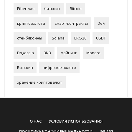
Ethereum
биткоин
Bitcoin
криптовалюта
смарт-контракты
DeFi
стейблкоины
Solana
ERC-20
USDT
Dogecoin
BNB
майнинг
Monero
Биткоин
цифровое золото
хранение криптовалют
О НАС
УСЛОВИЯ ИСПОЛЬЗОВАНИЯ
ПОЛИТИКА КОНФИДЕНЦИАЛЬНОСТИ
ФЗ-152