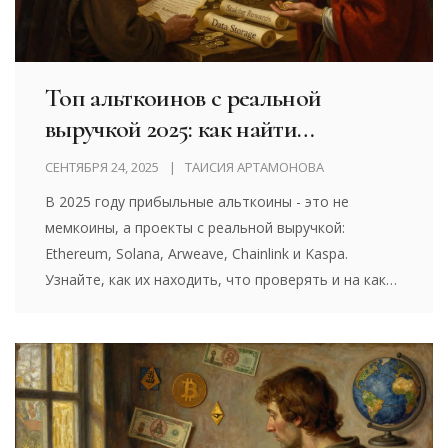
Топ альткоинов с реальной
выручкой 2025: как найти
прибыльные токены вместо
СЕНТЯБРЯ 24, 2025
ТАИСИЯ АРТАМОНОВА
мемкоинов
В 2025 году прибыльные альткоины - это не
мемкоины, а проекты с реальной выручкой:
Ethereum, Solana, Arweave, Chainlink и Kaspa.
Узнайте, как их находить, что проверять и на какие
риски не закрывать глаза.